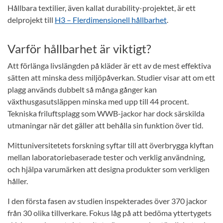
Hållbara textilier, även kallat durability-projektet, är ett
delprojekt till
H3 – Flerdimensionell hållbarhet
.
Varför hållbarhet är viktigt?
Att förlänga livslängden på kläder är ett av de mest effektiva
sätten att minska dess miljöpåverkan. Studier visar att om ett
plagg används dubbelt så många gånger kan
växthusgasutsläppen minska med upp till 44 procent.
Tekniska friluftsplagg som WWB-jackor har dock särskilda
utmaningar när det gäller att behålla sin funktion över tid.
Mittuniversitetets forskning syftar till att överbrygga klyftan
mellan laboratoriebaserade tester och verklig användning,
och hjälpa varumärken att designa produkter som verkligen
håller.
I den första fasen av studien inspekterades över 370 jackor
från 30 olika tillverkare. Fokus låg på att bedöma yttertygets