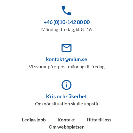
phone
+46 (0)10-142 80 00
Måndag–fredag, kl. 8–16
mail_outline
kontakt@miun.se
Vi svarar på e-post måndag till fredag
info_outline
Kris och säkerhet
Om nödsituation skulle uppstå
Lediga jobb
Kontakt
Hitta till oss
Om webbplatsen