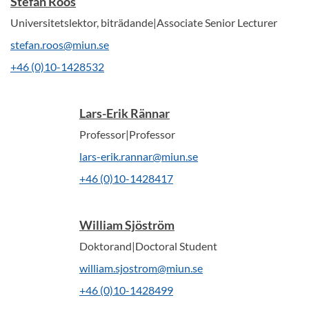
Stefan Roos
Universitetslektor, biträdande|Associate Senior Lecturer
stefan.roos@miun.se
+46 (0)10-1428532
Lars-Erik Rännar
Professor|Professor
lars-erik.rannar@miun.se
+46 (0)10-1428417
William Sjöström
Doktorand|Doctoral Student
william.sjostrom@miun.se
+46 (0)10-1428499