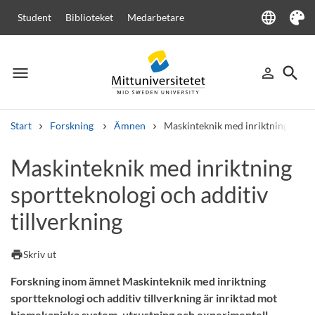
language
Student
Biblioteket
Medarbetare
Language
Tema
menu
search
person_outline
Meny
Logga in
Sök
Start
Forskning
Ämnen
Maskinteknik med inriktning sportt
Sök
Maskinteknik med inriktning
Andra söktjänster
sportteknologi och additiv
Kurser och program
Kursplaner
Välkomstbrev
Personal
Lediga jobb
tillverkning
print
Skriv ut
Forskning inom ämnet Maskinteknik med inriktning
sportteknologi och additiv tillverkning är inriktad mot
biomekaniska system, utrustning och experimentell