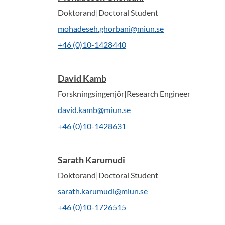
Doktorand|Doctoral Student
mohadeseh.ghorbani@miun.se
+46 (0)10-1428440
David Kamb
Forskningsingenjör|Research Engineer
david.kamb@miun.se
+46 (0)10-1428631
Sarath Karumudi
Doktorand|Doctoral Student
sarath.karumudi@miun.se
+46 (0)10-1726515