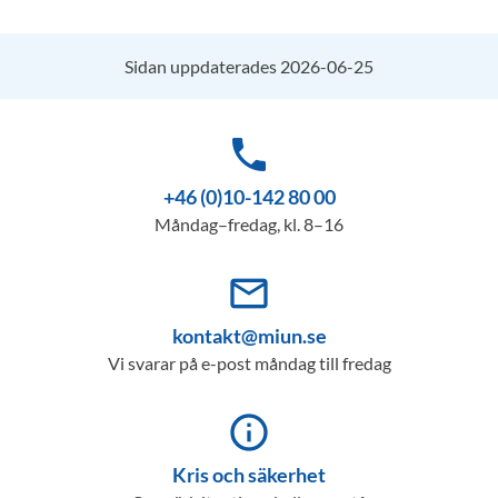
Sidan uppdaterades 2026-06-25
phone
+46 (0)10-142 80 00
Måndag–fredag, kl. 8–16
mail_outline
kontakt@miun.se
Vi svarar på e-post måndag till fredag
info_outline
Kris och säkerhet