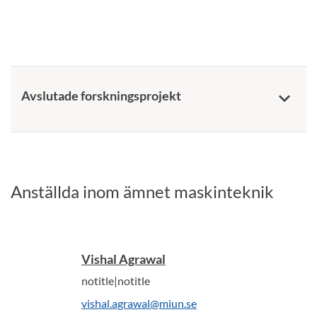
Avslutade forskningsprojekt
keyboard_arrow_down
Anställda inom ämnet maskinteknik
Vishal Agrawal
notitle|notitle
vishal.agrawal@miun.se