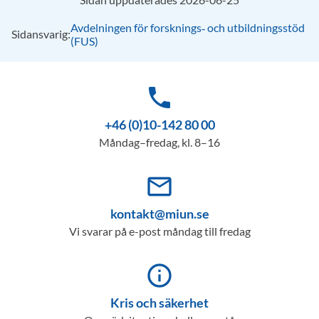
Avdelningen för forsknings‑ och utbildningsstöd
Sidansvarig:
(FUS)
phone
+46 (0)10-142 80 00
Måndag–fredag, kl. 8–16
mail_outline
kontakt@miun.se
Vi svarar på e-post måndag till fredag
info_outline
Kris och säkerhet