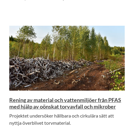
Rening av material och vattenmiljöer från PFAS
med hjälp av oönskat torvavfall och mikrober
Projektet undersöker hållbara och cirkulära sätt att
nyttja överblivet torvmaterial.