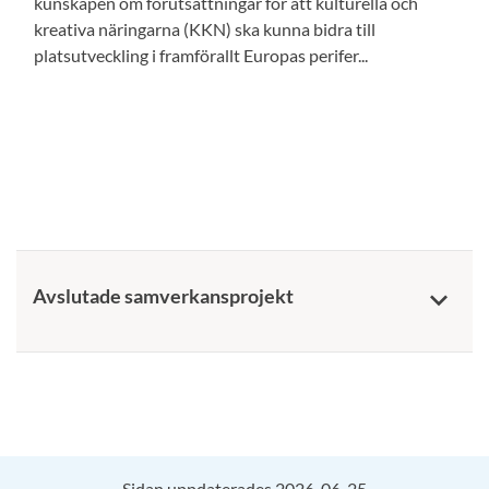
kunskapen om förutsättningar för att kulturella och
kreativa näringarna (KKN) ska kunna bidra till
platsutveckling i framförallt Europas perifer...
Avslutade samverkansprojekt
keyboard_arrow_down
Sidan uppdaterades 2026-06-25