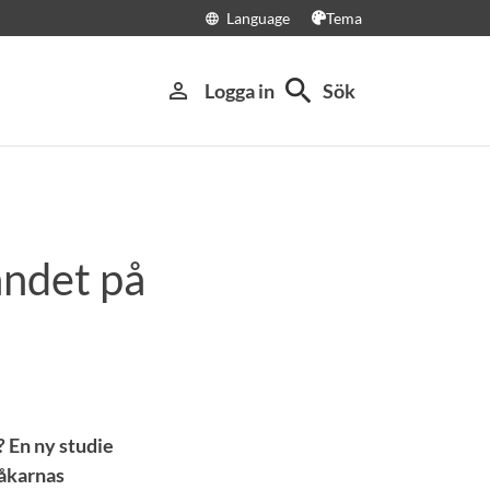
Language
Tema
language
search
person_outline
Logga in
Sök
åndet på
 En ny studie
 åkarnas