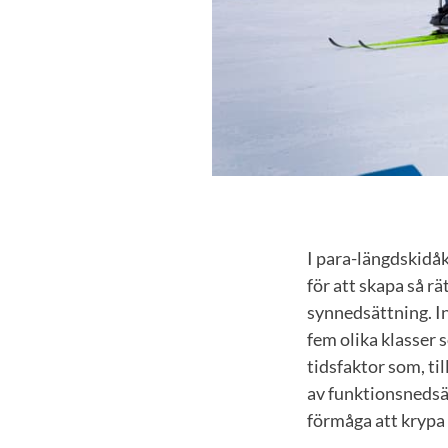
I para-längdskidåk
för att skapa så r
synnedsättning. In
fem olika klasser 
tidsfaktor som, ti
av funktionsnedsä
förmåga att krypa i