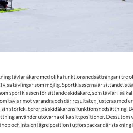
ning tävlar åkare med olika funktionsnedsättningar i tre o
ättvisa tävlingar som möjlig. Sportklasserna är sittande, st
om sportklassen för sittande skidåkare, som tävlar i så kall
som tävlar mot varandra och där resultaten justeras med en
ll sin storlek, beror på skidåkarens funktionsnedsättning. 
ttning använder utövarna olika sittpositioner. Dessutom 
hop och inta en lägre position i utförsbackar där stakning i