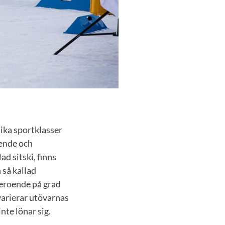
lika sportklasser
ående och
ad sitski, finns
 så kallad
Beroende på grad
varierar utövarnas
nte lönar sig.