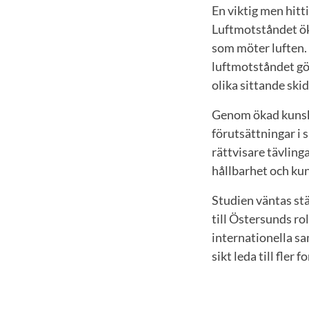
En viktig men hitt
Luftmotståndet ök
som möter luften. 
luftmotståndet gör
olika sittande ski
Genom ökad kunskap
förutsättningar i 
rättvisare tävling
hållbarhet och kun
Studien väntas st
till Östersunds ro
internationella sa
sikt leda till fle