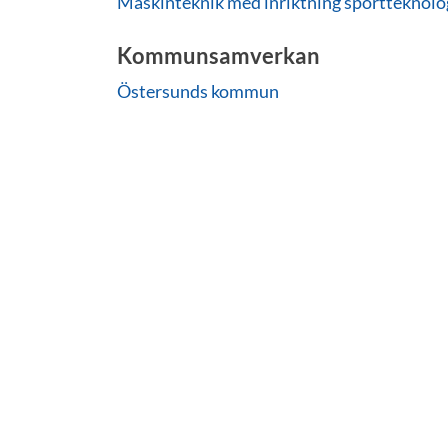
Maskinteknik med inriktning sportteknologi
Kommunsamverkan
Östersunds kommun