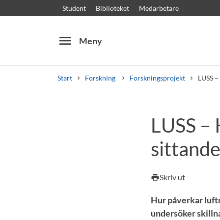
Student
Biblioteket
Medarbetare
menu
Meny
Start
Forskning
Forskningsprojekt
LUSS – 
Sök
Andra söktjänster
LUSS – K
Kurser och program
Kursplaner
Välkomstb
sittand
Skriv ut
print
Hur påverkar luft
undersöker skillna