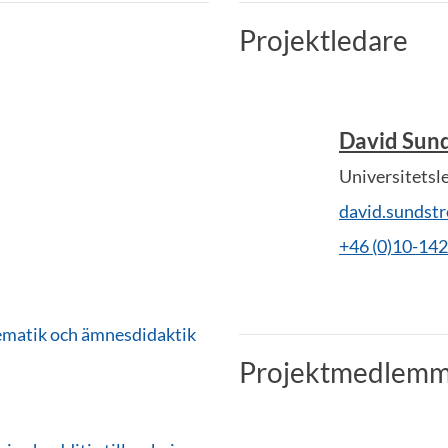
Projektledare
David Sun
Universitetsl
david.sundst
+46 (0)10-14
tematik och ämnesdidaktik
Projektmedlemm