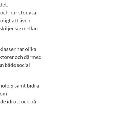
det.
och hur stor yta
oligt att även
kiljer sig mellan
lasser har olika
faktorer och därmed
en både social
nologi samt bidra
enom
de idrott och på