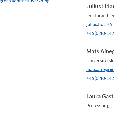
 och additiv tillverkning
Julius Lida
Doktorand|Do
julius.lidar@
+46 (0)10-14
Mats Aine
Universitetsl
mats.ainegre
+46 (0)10-14
Laura Gast
Professor, gäs