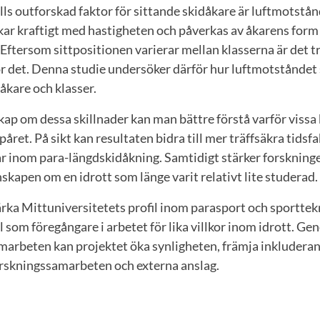
ills outforskad faktor för sittande skidåkare är luftmotstån
ar kraftigt med hastigheten och påverkas av åkarens form 
Eftersom sittpositionen varierar mellan klasserna är det tr
 det. Denna studie undersöker därför hur luftmotståndet s
dåkare och klasser.
 om dessa skillnader kan man bättre förstå varför vissa k
spåret. På sikt kan resultaten bidra till mer träffsäkra tids
ar inom para-längdskidåkning. Samtidigt stärker forskning
skapen om en idrott som länge varit relativt lite studerad.
ärka Mittuniversitetets profil inom parasport och sporttek
ll som föregångare i arbetet för lika villkor inom idrott. G
marbeten kan projektet öka synligheten, främja inkluderan
r forskningssamarbeten och externa anslag.