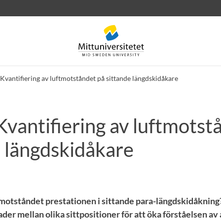
Kvantifiering av luftmotståndet på sittande längdskidåkare
vantifiering av luftmotst
rev
Personal
Lediga jobb
e längdskidåkare
motståndet prestationen i sittande para-längdskidåkning?
der mellan olika sittpositioner för att öka förståelsen av