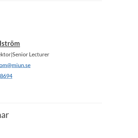
dström
ektor|Senior Lecturer
rom@miun.se
28694
ar