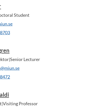
r
ctoral Student
miun.se
28703
gren
ektor|Senior Lecturer
n@miun.se
28472
aldi
t|Visiting Professor