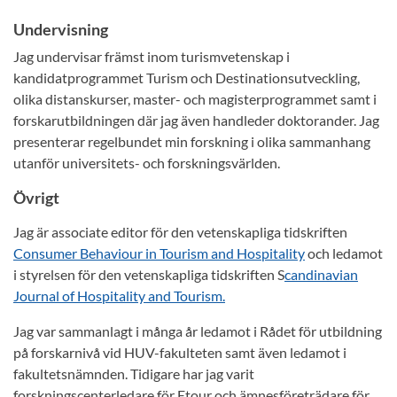
Undervisning
Jag undervisar främst inom turismvetenskap i
kandidatprogrammet Turism och Destinationsutveckling,
olika distanskurser, master- och magisterprogrammet samt i
forskarutbildningen där jag även handleder doktorander. Jag
presenterar regelbundet min forskning i olika sammanhang
utanför universitets- och forskningsvärlden.
Övrigt
Jag är associate editor för den vetenskapliga tidskriften
Consumer Behaviour in Tourism and Hospitality
och ledamot
i styrelsen för den vetenskapliga tidskriften S
candinavian
Journal of Hospitality and Tourism.
Jag var sammanlagt i många år ledamot i Rådet för utbildning
på forskarnivå vid HUV-fakulteten samt även ledamot i
fakultetsnämnden. Tidigare har jag varit
forskningscenterledare för Etour och ämnesföreträdare för