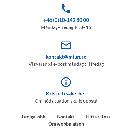
phone
+46 (0)10-142 80 00
Måndag–fredag, kl. 8–16
mail_outline
kontakt@miun.se
Vi svarar på e-post måndag till fredag
info_outline
Kris och säkerhet
Om nödsituation skulle uppstå
Lediga jobb
Kontakt
Hitta till oss
Om webbplatsen