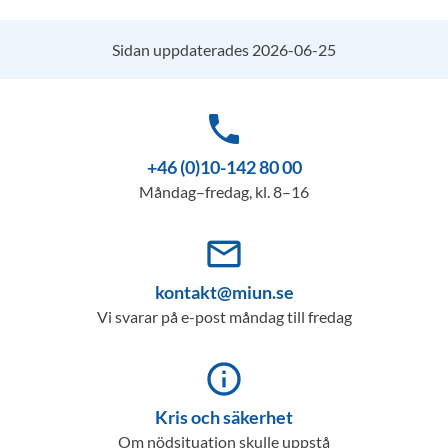
Sidan uppdaterades 2026-06-25
phone
+46 (0)10-142 80 00
Måndag–fredag, kl. 8–16
mail_outline
kontakt@miun.se
Vi svarar på e-post måndag till fredag
info_outline
Kris och säkerhet
Om nödsituation skulle uppstå