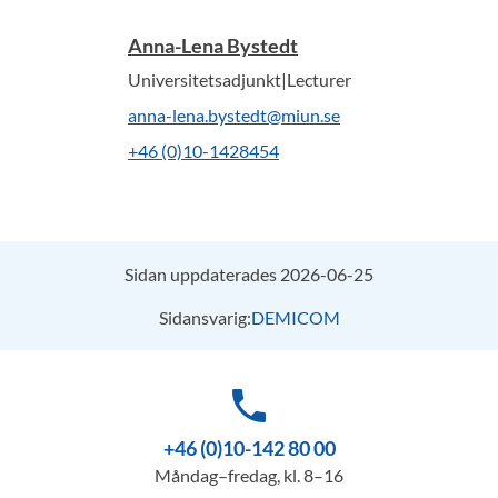
Anna-Lena Bystedt
Universitetsadjunkt|Lecturer
anna-lena.bystedt@miun.se
+46 (0)10-1428454
Sidan uppdaterades 2026-06-25
Sidansvarig:
DEMICOM
phone
+46 (0)10-142 80 00
Måndag–fredag, kl. 8–16