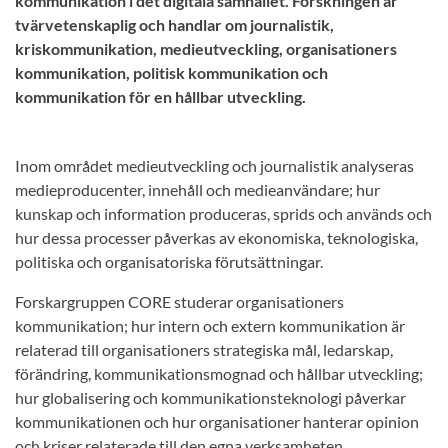
kommunikation i det digitala samhället. Forskningen är
tvärvetenskaplig och handlar om journalistik,
kriskommunikation, medieutveckling, organisationers
kommunikation, politisk kommunikation och
kommunikation för en hållbar utveckling.
Inom området medieutveckling och journalistik analyseras
medieproducenter, innehåll och medieanvändare; hur
kunskap och information produceras, sprids och används och
hur dessa processer påverkas av ekonomiska, teknologiska,
politiska och organisatoriska förutsättningar.
Forskargruppen CORE studerar organisationers
kommunikation; hur intern och extern kommunikation är
relaterad till organisationers strategiska mål, ledarskap,
förändring, kommunikationsmognad och hållbar utveckling;
hur globalisering och kommunikationsteknologi påverkar
kommunikationen och hur organisationer hanterar opinion
och kriser relaterade till den egna verksamheten.