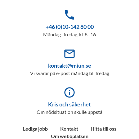
phone
+46 (0)10-142 80 00
Måndag–fredag, kl. 8–16
mail_outline
kontakt@miun.se
Vi svarar på e-post måndag till fredag
info_outline
Kris och säkerhet
Om nödsituation skulle uppstå
Lediga jobb
Kontakt
Hitta till oss
Om webbplatsen