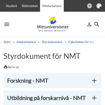
language
Student
Biblioteket
Medarbetare
Language
Tema
menu
search
person_outline
Meny
Logga in
Sök
Start
Medarbetare
Styrdokument
Fakulteten för naturvete
Sök
Styrdokument för NMT
Andra söktjänster
Kurser och program
Kursplaner
Välkomstbrev
Personal
print
Skriv ut
Lediga jobb
Forskning - NMT
Utbildning på forskarnivå - NMT