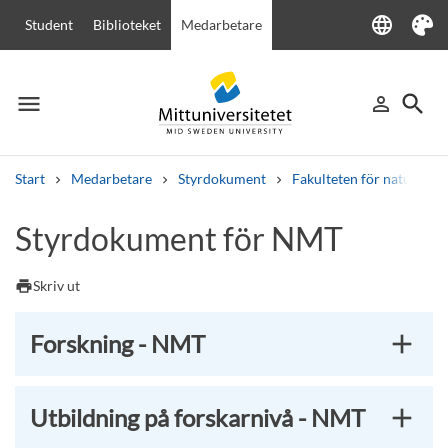
language
Student
Biblioteket
Medarbetare
Language
Tema
menu
search
person_outline
Meny
Logga in
Sök
Start
Medarbetare
Styrdokument
Fakulteten för naturvete
Sök
Styrdokument för NMT
Andra söktjänster
Kurser och program
Kursplaner
Välkomstbrev
Personal
print
Skriv ut
Lediga jobb
Forskning - NMT
Utbildning på forskarnivå - NMT