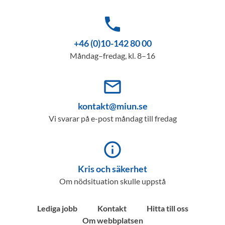
phone
+46 (0)10-142 80 00
Måndag–fredag, kl. 8–16
mail_outline
kontakt@miun.se
Vi svarar på e-post måndag till fredag
info_outline
Kris och säkerhet
Om nödsituation skulle uppstå
Lediga jobb
Kontakt
Hitta till oss
Om webbplatsen