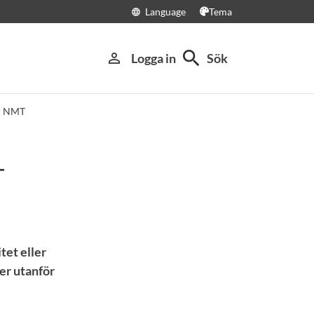
Language
Tema
language
search
person_outline
Logga in
Sök
id NMT
T
tet eller
er utanför