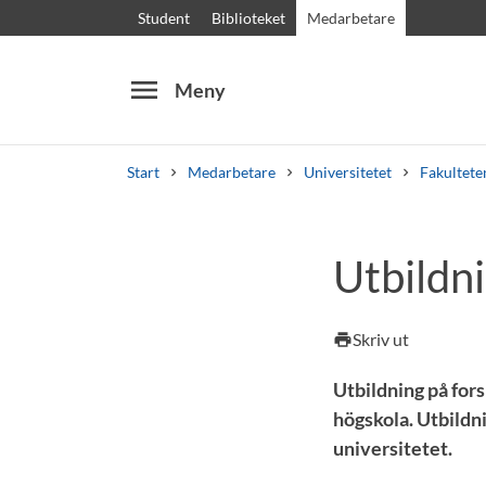
Student
Biblioteket
Medarbetare
menu
Meny
Start
Medarbetare
Universitetet
Fakultete
Sök
Andra söktjänster
Utbildn
Kurser och program
Kursplaner
Välkomstb
Skriv ut
print
Utbildning på fors
högskola. Utbildn
universitetet.