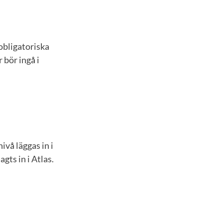
obligatoriska
 bör ingå i
vå läggas in i
gts in i Atlas.