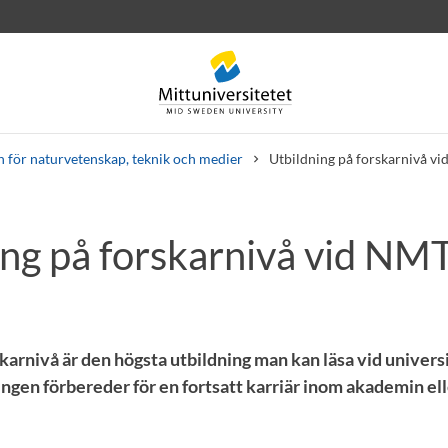
n för naturvetenskap, teknik och medier
Utbildning på forskarnivå v
ing på forskarnivå vid NM
rev
Personal
Lediga jobb
karnivå är den högsta utbildning man kan läsa vid universi
ingen förbereder för en fortsatt karriär inom akademin ell