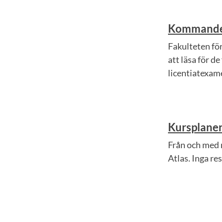
Kommande 
Fakulteten fö
att läsa för d
licentiatexame
Kursplaner
Från och med m
Atlas. Inga re