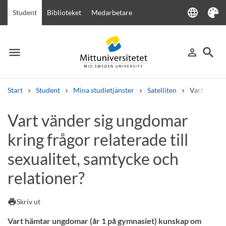
language
Student
Biblioteket
Medarbetare
Language
Tema
menu
search
person_outline
Meny
Logga in
Sök
Start
Student
Mina studietjänster
Satelliten
Vart vänder
Sök
Vart vänder sig ungdomar
Andra söktjänster
kring frågor relaterade till
Kurser och program
Kursplaner
Välkomstbrev
Personal
Lediga jobb
sexualitet, samtycke och
relationer?
print
Skriv ut
Vart hämtar ungdomar (år 1 på gymnasiet) kunskap om