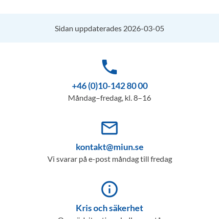
Sidan uppdaterades 2026-03-05
phone
+46 (0)10-142 80 00
Måndag–fredag, kl. 8–16
mail_outline
kontakt@miun.se
Vi svarar på e-post måndag till fredag
info_outline
Kris och säkerhet