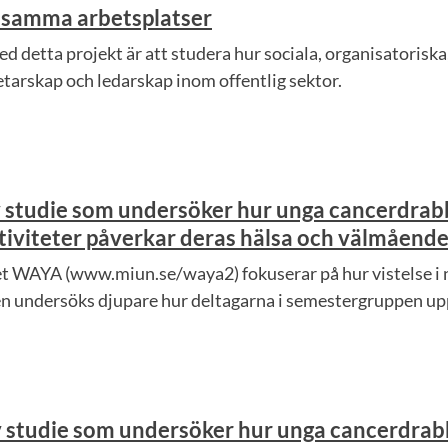
osamma arbetsplatser
d detta projekt är att studera hur sociala, organisatoriska
tarskap och ledarskap inom offentlig sektor.
v studie som undersöker hur unga cancerdrab
ktiviteter påverkar deras hälsa och välmåend
t WAYA (www.miun.se/waya2) fokuserar på hur vistelse i na
en undersöks djupare hur deltagarna i semestergruppen upp
v studie som undersöker hur unga cancerdrab