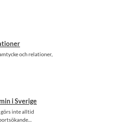
ationer
amtycke och relationer,
in i Sverige
görs inte alltid
bortsökande...