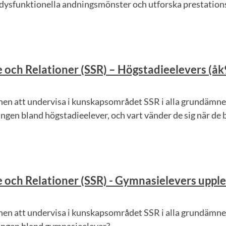
 dysfunktionella andningsmönster och utforska prestations
 och Relationer (SSR) – Högstadieelevers (åk
anen att undervisa i kunskapsområdet SSR i alla grundämne
ngen bland högstadieelever, och vart vänder de sig när de b
 och Relationer (SSR) - Gymnasielevers upple
anen att undervisa i kunskapsområdet SSR i alla grundämne
ingen bland gymnasieelever?