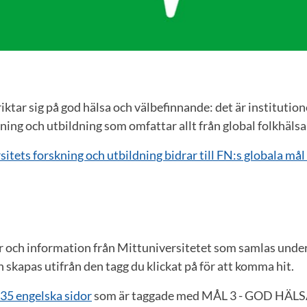
riktar sig på god hälsa och välbefinnande: det är instituti
g och utbildning som omfattar allt från global folkhälsa ti
sitets forskning och utbildning bidrar till FN:s globala mål
er och information från Mittuniversitetet som samlas un
pas utifrån den tagg du klickat på för att komma hit.
35 engelska sidor
som är taggade med MÅL 3 - GOD HÄ