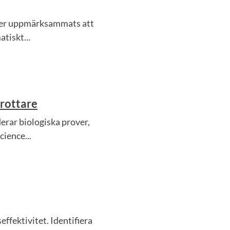
 mer uppmärksammats att
tiskt...
drottare
erar biologiska prover,
ience...
fektivitet. Identifiera