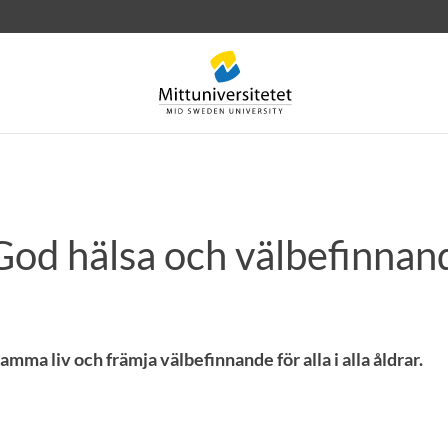
 God hälsa och välbefinnan
rev
Personal
Lediga jobb
amma liv och främja välbefinnande för alla i alla åldrar.