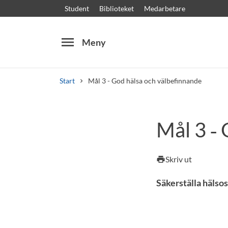
Student
Biblioteket
Medarbetare
menu
Meny
Start
Mål 3 - God hälsa och välbefinnande
Sök
Andra söktjänster
Mål 3 ‑
Kurser och program
Kursplaner
Välkomstb
Skriv ut
print
Säkerställa hälsos