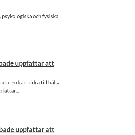
, psykologiska och fysiska
bade uppfattar att
e
turen kan bidra till hälsa
fattar...
bade uppfattar att