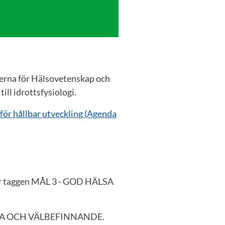
onerna för Hälsovetenskap och
ll idrottsfysiologi.
 för hållbar utveckling (Agenda
der taggen MÅL 3 - GOD HÄLSA
LSA OCH VÄLBEFINNANDE.