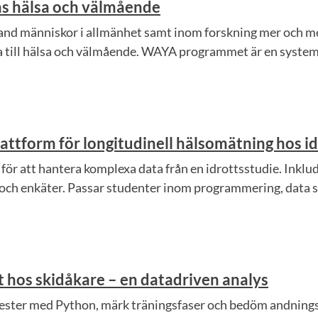
as hälsa och välmående
bland människor i allmänhet samt inom forskning mer och
ra till hälsa och välmående. WAYA programmet är en systema
attform för longitudinell hälsomätning hos i
ör att hantera komplexa data från en idrottsstudie. Inklud
och enkäter. Passar studenter inom programmering, data sc
t hos skidåkare – en datadriven analys
ter med Python, märk träningsfaser och bedöm andningsef