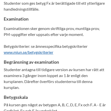
Studenter som ges betyg Fx är berättigade till ett ytterligare
handledningstillfälle.
Examination
Examinationen sker genom skriftliga prov, muntliga prov,
PM-uppgifter eller uppsats efter varje moment.
Betygskriterier: se ämnesspecifika betygskriterier
www.miun.se/betygskriterier
Begränsning av examination
Studenter antagna till tidigare version av kursen har rätt att
examinera 3 gånger inom loppet av 1 år enligt den
kursplanen. Därefter överförs studenterna till denna
kursplan.
Betygsskala
På kursen ges något av betygen A, B, C, D, E, Fx och F. A - E är
Godkänt, Fx och F är underkänt.