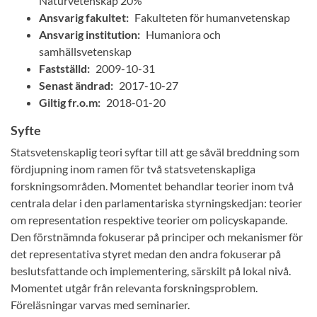
Naturvetenskap 20%
Ansvarig fakultet:
Fakulteten för humanvetenskap
Ansvarig institution:
Humaniora och
samhällsvetenskap
Fastställd:
2009-10-31
Senast ändrad:
2017-10-27
Giltig fr.o.m:
2018-01-20
Syfte
Statsvetenskaplig teori syftar till att ge såväl breddning som
fördjupning inom ramen för två statsvetenskapliga
forskningsområden. Momentet behandlar teorier inom två
centrala delar i den parlamentariska styrningskedjan: teorier
om representation respektive teorier om policyskapande.
Den förstnämnda fokuserar på principer och mekanismer för
det representativa styret medan den andra fokuserar på
beslutsfattande och implementering, särskilt på lokal nivå.
Momentet utgår från relevanta forskningsproblem.
Föreläsningar varvas med seminarier.