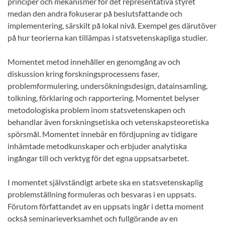
principer och mekanismer för det representativa styret
medan den andra fokuserar på beslutsfattande och
implementering, särskilt på lokal nivå. Exempel ges därutöver
på hur teorierna kan tillämpas i statsvetenskapliga studier.
Momentet metod innehåller en genomgång av och
diskussion kring forskningsprocessens faser,
problemformulering, undersökningsdesign, datainsamling,
tolkning, förklaring och rapportering. Momentet belyser
metodologiska problem inom statsvetenskapen och
behandlar även forskningsetiska och vetenskapsteoretiska
spörsmål. Momentet innebär en fördjupning av tidigare
inhämtade metodkunskaper och erbjuder analytiska
ingångar till och verktyg för det egna uppsatsarbetet.
I momentet självständigt arbete ska en statsvetenskaplig
problemställning formuleras och besvaras i en uppsats.
Förutom författandet av en uppsats ingår i detta moment
också seminarieverksamhet och fullgörande av en