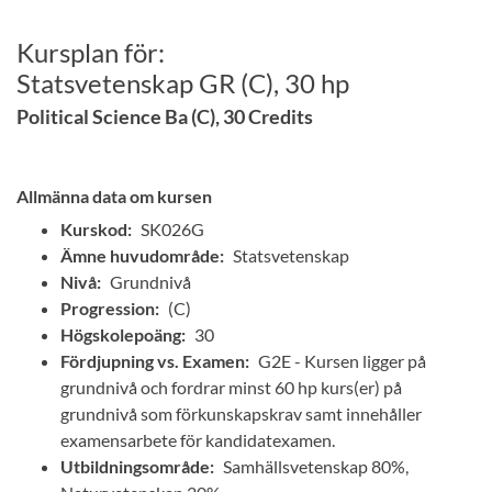
Kursplan för:
Statsvetenskap GR (C), 30 hp
Political Science Ba (C), 30 Credits
Allmänna data om kursen
Kurskod:
SK026G
Ämne huvudområde:
Statsvetenskap
Nivå:
Grundnivå
Progression:
(C)
Högskolepoäng:
30
Fördjupning vs. Examen:
G2E - Kursen ligger på
grundnivå och fordrar minst 60 hp kurs(er) på
grundnivå som förkunskapskrav samt innehåller
examensarbete för kandidatexamen.
Utbildningsområde:
Samhällsvetenskap 80%,