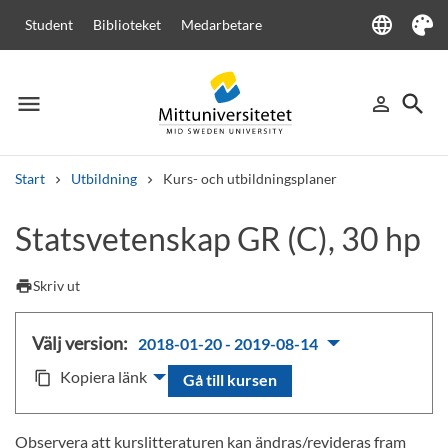
language
Student
Biblioteket
Medarbetare
Language
Tema
menu
search
person_outline
Meny
Logga in
Sök
Start
Utbildning
Kurs- och utbildningsplaner
Sök
Statsvetenskap GR (C), 30 hp
Andra söktjänster
Kurser och program
Kursplaner
Välkomstbrev
Personal
print
Skriv ut
Lediga jobb
Välj version:
2018-01-20 - 2019-08-14
Kopiera länk
content_copy
Gå till kursen
Observera att kurslitteraturen kan ändras/revideras fram