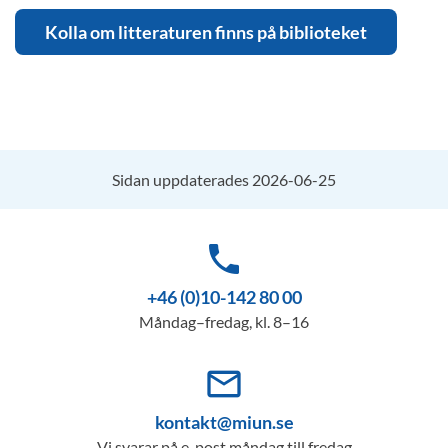
Kolla om litteraturen finns på biblioteket
Sidan uppdaterades 2026-06-25
phone
+46 (0)10-142 80 00
Måndag–fredag, kl. 8–16
mail_outline
kontakt@miun.se
Vi svarar på e-post måndag till fredag