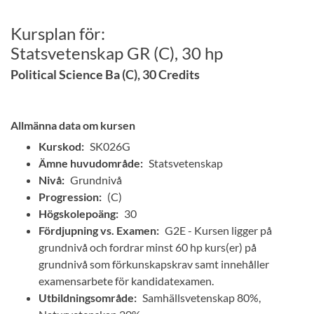
Kursplan för:
Statsvetenskap GR (C), 30 hp
Political Science Ba (C), 30 Credits
Allmänna data om kursen
Kurskod:
SK026G
Ämne huvudområde:
Statsvetenskap
Nivå:
Grundnivå
Progression:
(C)
Högskolepoäng:
30
Fördjupning vs. Examen:
G2E - Kursen ligger på
grundnivå och fordrar minst 60 hp kurs(er) på
grundnivå som förkunskapskrav samt innehåller
examensarbete för kandidatexamen.
Utbildningsområde:
Samhällsvetenskap 80%,