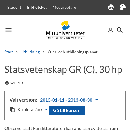
language
Student
Biblioteket
Medarbetare
Language
Tema
menu
search
person_outline
Meny
Logga in
Sök
Start
Utbildning
Kurs- och utbildningsplaner
Sök
Statsvetenskap GR (C), 30 hp
Andra söktjänster
Kurser och program
Kursplaner
Välkomstbrev
Personal
print
Skriv ut
Lediga jobb
Välj version:
2013-01-11 - 2013-08-30
Kopiera länk
content_copy
Gå till kursen
Observera att kurslitteraturen kan ändras/revideras fram