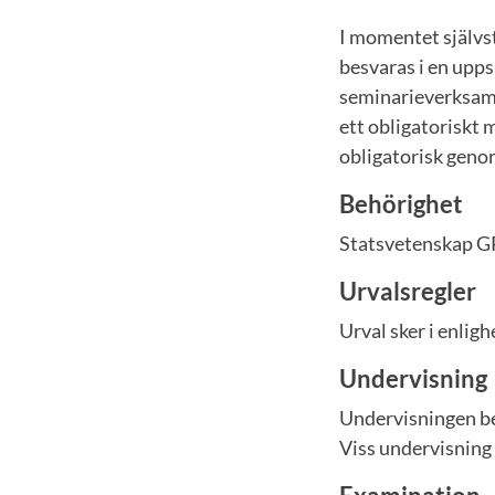
I momentet självs
besvaras i en upp
seminarieverksamh
ett obligatoriskt 
obligatorisk genom
Behörighet
Statsvetenskap GR 
Urvalsregler
Urval sker i enli
Undervisning
Undervisningen bes
Viss undervisning 