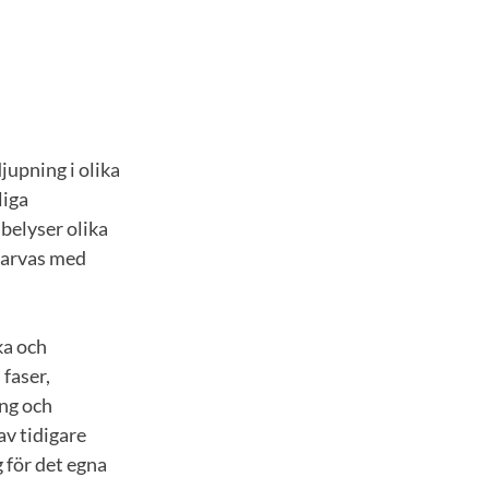
jupning i olika
liga
belyser olika
 varvas med
ka och
faser,
ing och
v tidigare
 för det egna