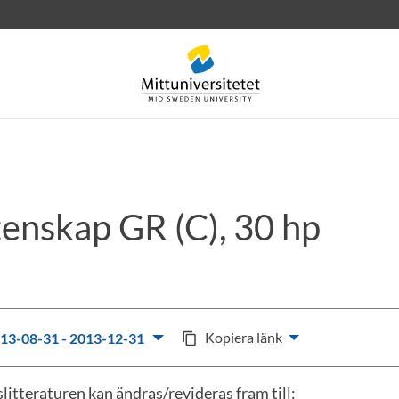
tenskap GR (C), 30 hp
rev
Personal
Lediga jobb
Kopiera länk
13-08-31 - 2013-12-31
content_copy
litteraturen kan ändras/revideras fram till: