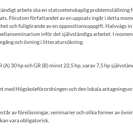
tändigt arbete ska en statsvetenskaplig problemställning 
sats. Förutom författandet av en uppsats ingår i detta mom
et och fullgörande av en oppositionsuppgift. Halvvägs in
mellanseminarium inför det självständiga arbetet. I momen
gång och övning i litteratursökning.
(A) 30 hp och GR (B) minst 22,5 hp, varav 7,5 hp självstän
ghet med Högskoleförordningen och den lokala antagningso
tår av föreläsningar, seminarier och olika former av övnin
kan vara obligatorisk.