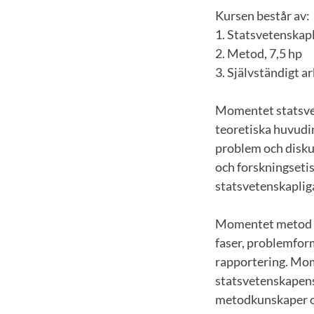
Kursen består av:
1. Statsvetenskapl
2. Metod, 7,5 hp
3. Självständigt a
Momentet statsvet
teoretiska huvudi
problem och disku
och forskningsetis
statsvetenskaplig
Momentet metod in
faser, problemfor
rapportering. Mo
statsvetenskapens
metodkunskaper och