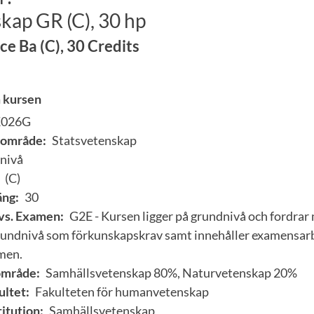
kap GR (C), 30 hp
nce Ba (C), 30 Credits
 kursen
K026G
område:
Statsvetenskap
nivå
(C)
ng:
30
vs. Examen:
G2E - Kursen ligger på grundnivå och fordrar
grundnivå som förkunskapskrav samt innehåller examensarb
men.
område:
Samhällsvetenskap 80%, Naturvetenskap 20%
ultet:
Fakulteten för humanvetenskap
itution:
Samhällsvetenskap