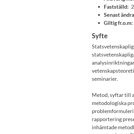
Fastställd:
2
Senast ändra
Giltig fr.o.m:
Syfte
Statsvetenskapliga
statsvetenskaplig
analysinriktningar
vetenskapsteoretis
seminarier.
Metod, syftar till
metodologiska pro
problemformulerin
rapportering pres
inhämtade metodku