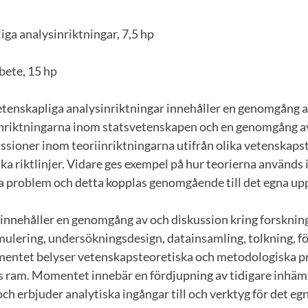
iga analysinriktningar, 7,5 hp
rbete, 15 hp
enskapliga analysinriktningar innehåller en genomgång a
nriktningarna inom statsvetenskapen och en genomgång a
ssioner inom teoriinriktningarna utifrån olika vetenskaps
ka riktlinjer. Vidare ges exempel på hur teorierna används 
a problem och detta kopplas genomgående till det egna up
nehåller en genomgång av och diskussion kring forsknin
mulering, undersökningsdesign, datainsamling, tolkning, fö
mentet belyser vetenskapsteoretiska och metodologiska 
 ram. Momentet innebär en fördjupning av tidigare inhä
 erbjuder analytiska ingångar till och verktyg för det eg