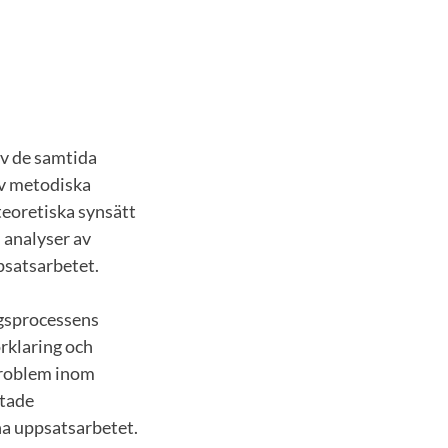
v de samtida
v metodiska
teoretiska synsätt
i analyser av
psatsarbetet.
gsprocessens
rklaring och
problem inom
mtade
na uppsatsarbetet.