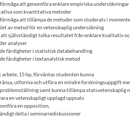
ig förmåga att genomföra enklare empiriska undersökningar
itativa som kvantitativa metoder
ig förmåga att tillämpa de metoder som studerats i moment
let av metod för en vetenskaplig undersökning
att självständigt tolka resultatet från enklare kvalitativ o
der analyser
de färdigheter i statistisk databehandling
de färdigheter i textanalytisk metod
t arbete, 15 hp, förväntas studenten kunna
vgränsa, utforma och utföra en mindre forskningsuppgift m
h problemställning samt kunna tillämpa statsvetenskaplig 
svara en vetenskapligt upplagd uppsats
nomföra en opposition,
ständigt delta i seminariediskussioner