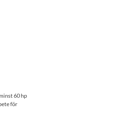
 minst 60 hp
ete för