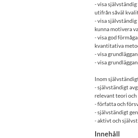
- visa självständ
utifrån såväl kval
- visa självständ
kunna motivera va
- visa god förmåga 
kvantitativa meto
- visa grundläggan
- visa grundläggan
Inom självständig
- självständigt a
relevant teori oc
- författa och för
- självständigt ge
- aktivt och själv
Innehåll