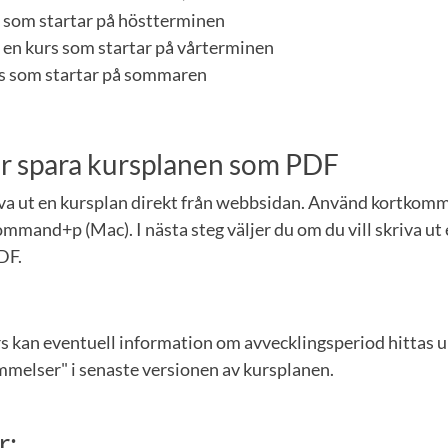
rs som startar på höstterminen
 en kurs som startar på vårterminen
urs som startar på sommaren
ler spara kursplanen som PDF
iva ut en kursplan direkt från webbsidan. Använd kortkom
mmand+p (Mac). I nästa steg väljer du om du vill skriva ut 
DF.
rs kan eventuell information om avvecklingsperiod hittas 
elser" i senaste versionen av kursplanen.
r: