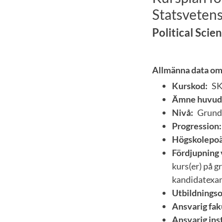
Statsvetens
Political Scie
Allmänna data om
Kurskod:
S
Ämne huvud
Nivå:
Grund
Progression:
Högskolepoä
Fördjupning 
kurs(er) på 
kandidatexa
Utbildnings
Ansvarig fak
Ansvarig inst