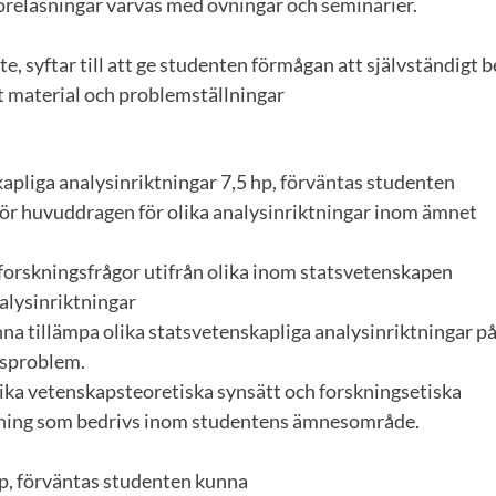
öreläsningar varvas med övningar och seminarier.
te, syftar till att ge studenten förmågan att självständigt 
t material och problemställningar
apliga analysinriktningar 7,5 hp, förväntas studenten
för huvuddragen för olika analysinriktningar inom ämnet
 forskningsfrågor utifrån olika inom statsvetenskapen
lysinriktningar
unna tillämpa olika statsvetenskapliga analysinriktningar på
gsproblem.
lika vetenskapsteoretiska synsätt och forskningsetiska
orskning som bedrivs inom studentens ämnesområde.
p, förväntas studenten kunna