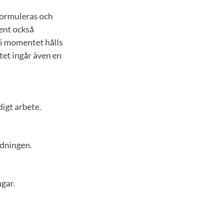
formuleras och
ent också
 i momentet hålls
tet ingår även en
digt arbete.
rdningen.
gar.