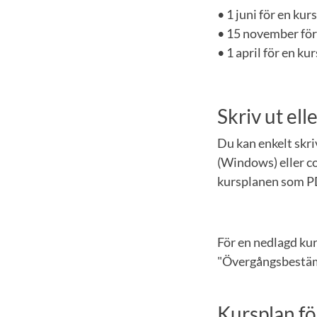
• 1 juni för en ku
• 15 november för
• 1 april för en k
Skriv ut el
Du kan enkelt skr
(Windows) eller co
kursplanen som P
För en nedlagd ku
"Övergångsbestämm
Kursplan fö