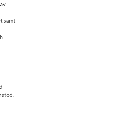
 av
et samt
ch
ed
metod,