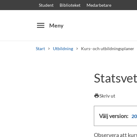
Student
Biblioteket
Medarbetare
menu
Meny
Start
Utbildning
Kurs- och utbildningsplaner
Sök
Andra söktjänster
Statsve
Kurser och program
Kursplaner
Välkomstb
Skriv ut
print
Välj version:
20
Observera att kurs