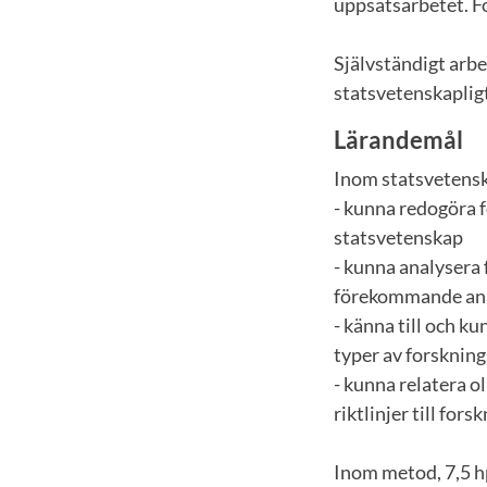
uppsatsarbetet. F
Självständigt arbe
statsvetenskaplig
Lärandemål
Inom statsvetensk
- kunna redogöra 
statsvetenskap
- kunna analysera
förekommande ana
- känna till och k
typer av forsknin
- kunna relatera o
riktlinjer till f
Inom metod, 7,5 h