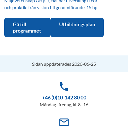
Miljövetenskap GR (C), Hållbar utveckling i teori
och praktik: från vision till genomförande, 15 hp
Gå till
Utbildningsplan
programmet
Sidan uppdaterades 2026-06-25
phone
+46 (0)10-142 80 00
Måndag–fredag, kl. 8–16
mail_outline