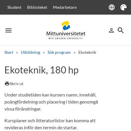
language
Student
Biblioteket
Medarbetare
Language
Tema
menu
search
person_outline
Meny
Logga in
Sök
Start
Utbildning
Sök program
Ekoteknik
Sök
Ekoteknik, 180 hp
Andra söktjänster
Kurser och program
Kursplaner
Välkomstbrev
Personal
print
Skriv ut
Lediga jobb
Under studietiden kan kursers namn, innehåll,
poängfördelning och placering i tiden genomgå
vissa förändringar.
Kursplaner och litteraturlistor kan komma att
revideras inför den termin de startar.