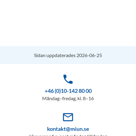
Sidan uppdaterades 2026-06-25
phone
+46 (0)10-142 80 00
Måndag–fredag, kl. 8–16
mail_outline
kontakt@miun.se