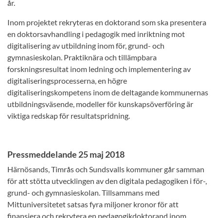
år.
Inom projektet rekryteras en doktorand som ska presentera
en doktorsavhandling i pedagogik med inriktning mot
digitalisering av utbildning inom för, grund- och
gymnasieskolan. Praktiknära och tillämpbara
forskningsresultat inom ledning och implementering av
digitaliseringsprocesserna, en högre
digitaliseringskompetens inom de deltagande kommunernas
utbildningsväsende, modeller för kunskapsöverföring är
viktiga redskap för resultatspridning.
Pressmeddelande 25
maj
2018
Härnösands, Timrås och Sundsvalls kommuner går samman
för att stötta utvecklingen av den digitala pedagogiken i för-,
grund- och gymnasieskolan. Tillsammans med
Mittuniversitetet satsas fyra miljoner kronor för att
finansiera och rekrytera en pedagogikdoktorand inom