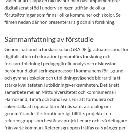
Målet är att skapa en bild av hur man bäst implementerar
digitaliserat stöd i undervisningen utifrån de olika
förutsättningar som finns i olika kommuner och skolor. Se
filmen nedan där hon presenterar sig och sin forskning.
Sammanfattning av förstudie
Genom nationella forskarskolan GRADE (graduate school for
digitalisation of education) genomförs forskning och
forskarutbildning i pedagogik där analys och diskussion
berör hur digitaliseringsprocesser i kommunens för-, grund-
och gymnasieskolor och utbildningsväsende bidrar tilla tt
stärka kvaliteteten i utbildningsverksamheten. Det är ett
samarbete mellan Mittuniversitetet och kommunerna i
Härnösand, Timrå och Sundsvall. För att formulera och
säkerställa att uppställda mål nås samt att dialog om
genomförande förs kontinuerligt tillförs projektet en
referensgrupp som består av projektledare och två deltagare
från varje kommun. Referensgruppen träffas ca 6 gånger per