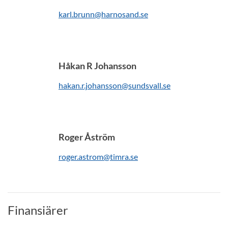
karl.brunn@harnosand.se
Håkan R Johansson
hakan.r.johansson@sundsvall.se
Roger Åström
roger.astrom@timra.se
Finansiärer