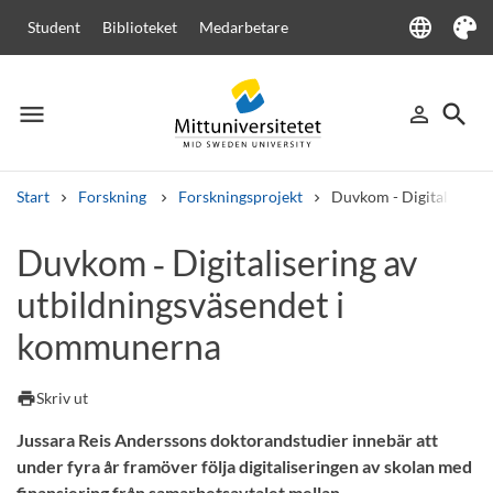
language
Student
Biblioteket
Medarbetare
Language
Tema
menu
search
person_outline
Meny
Logga in
Sök
Start
Forskning
Forskningsprojekt
Duvkom - Digitaliserin
Sök
Duvkom ‑ Digitalisering av
Andra söktjänster
utbildningsväsendet i
Kurser och program
Kursplaner
Välkomstbrev
Personal
Lediga jobb
kommunerna
print
Skriv ut
Jussara Reis Anderssons doktorandstudier innebär att
under fyra år framöver följa digitaliseringen av skolan med
finansiering från samarbetsavtalet mellan