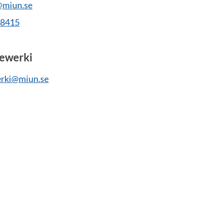
@miun.se
28415
ewerki
rki@miun.se