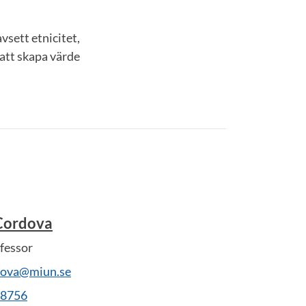
vsett etnicitet,
att skapa värde
Cordova
fessor
dova@miun.se
28756