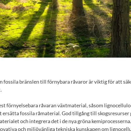
fossila bränslen till förnybara råvaror är viktig för att säk
.
est förnyelsebara råvaran växtmaterial, såsom lignocellulos
tt ersätta fossila råmaterial. God tillgång till skogsresurser
terialet och integrera det i de nya gröna kemiprocesserna.
ovativa och miljövänliga tekniska kunskapen om lignocellu