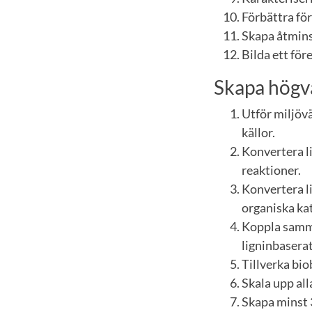
Förbättra fö
Skapa åtmins
Bilda ett för
Skapa högvä
Utför miljövä
källor.
Konvertera l
reaktioner.
Konvertera li
organiska kat
Koppla samma
ligninbaserat
Tillverka bi
Skala upp all
Skapa minst 