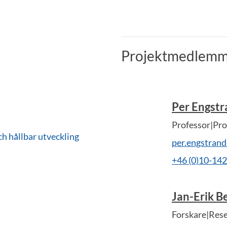
Projektmedlemm
Per Engst
Professor|Pro
ch hållbar utveckling
per.engstran
+46 (0)10-14
Jan-Erik B
Forskare|Res