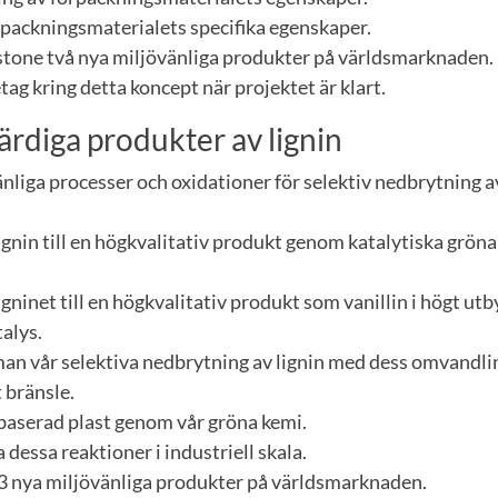
rpackningsmaterialets specifika egenskaper.
tone två nya miljövänliga produkter på världsmarknaden.
etag kring detta koncept när projektet är klart.
rdiga produkter av lignin
nliga processer och oxidationer för selektiv nedbrytning av
ignin till en högkvalitativ produkt genom katalytiska grön
gninet till en högkvalitativ produkt som vanillin i högt ut
alys.
n vår selektiva nedbrytning av lignin med dess omvandling
 bränsle.
obaserad plast genom vår gröna kemi.
a dessa reaktioner i industriell skala.
3 nya miljövänliga produkter på världsmarknaden.