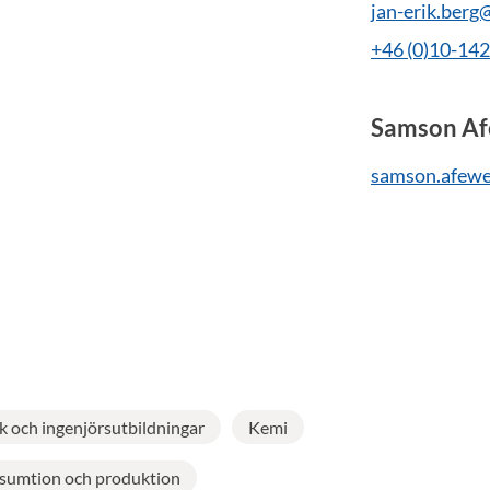
jan-erik.berg
+46 (0)10-14
Samson Af
samson.afewe
k och ingenjörsutbildningar
Kemi
nsumtion och produktion