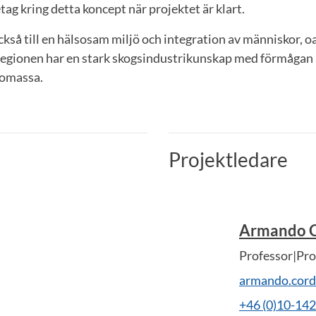
etag kring detta koncept när projektet är klart.
ckså till en hälsosam miljö och integration av människor, oa
 Regionen har en stark skogsindustrikunskap med förmågan 
iomassa.
Projektledare
Armando 
Professor|Pro
armando.cor
+46 (0)10-14