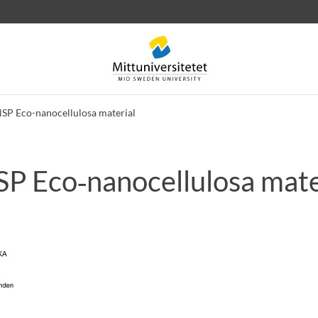
P Eco-nanocellulosa material
 Eco‑nanocellulosa mate
rev
Personal
Lediga jobb