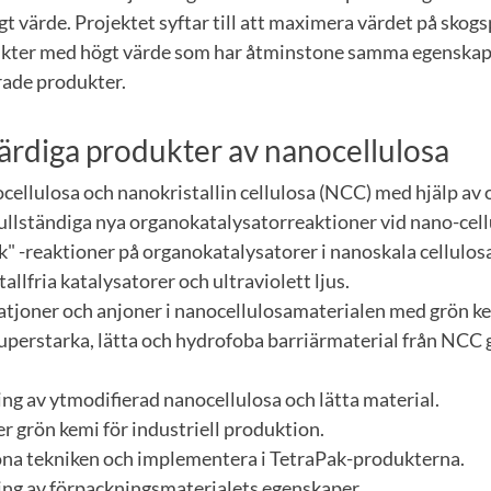
t värde. Projektet syftar till att maximera värdet på sko
ukter med högt värde som har åtminstone samma egenskap
rade produkter.
rdiga produkter av nanocellulosa
ellulosa och nanokristallin cellulosa (NCC) med hjälp av 
llständiga nya organokatalysatorreaktioner vid nano-cel
ck" -reaktioner på organokatalysatorer i nanoskala cellul
llfria katalysatorer och ultraviolett ljus.
atjoner och anjoner i nanocellulosamaterialen med grön k
superstarka, lätta och hydrofoba barriärmaterial från NCC
ng av ytmodifierad nanocellulosa och lätta material.
r grön kemi för industriell produktion.
öna tekniken och implementera i TetraPak-produkterna.
ing av förpackningsmaterialets egenskaper.