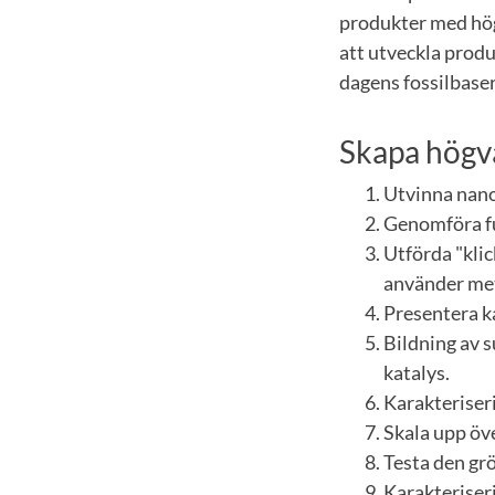
produkter med hög
att utveckla prod
dagens fossilbase
Skapa högvä
Utvinna nanoc
Genomföra fu
Utförda "kli
använder meta
Presentera k
Bildning av 
katalys.
Karakteriseri
Skala upp öve
Testa den gr
Karakteriser