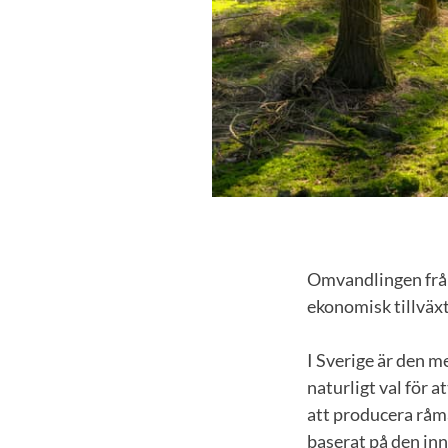
Omvandlingen från 
ekonomisk tillväxt
I Sverige är den m
naturligt val för a
att producera råma
baserat på den inn