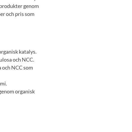
gsprodukter genom
er och pris som
organisk katalys.
lulosa och NCC.
osa och NCC som
emi.
 genom organisk