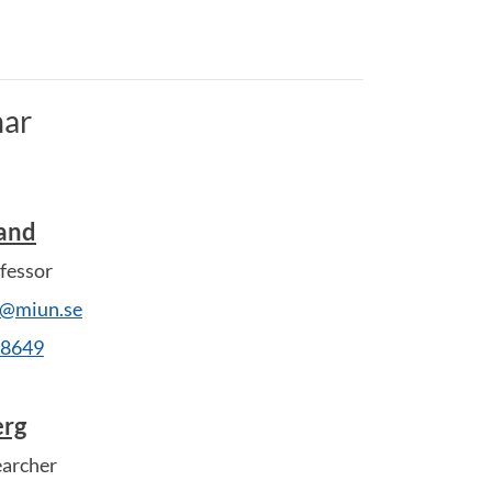
ar
rand
fessor
d@miun.se
28649
erg
earcher