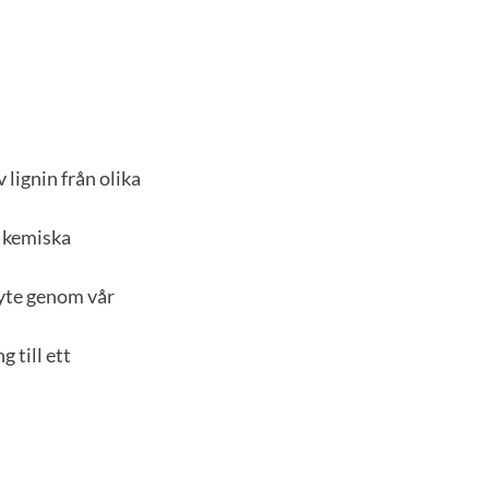
 lignin från olika
a kemiska
byte genom vår
 till ett