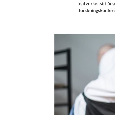
nätverket sitt år
forsknings­konfer