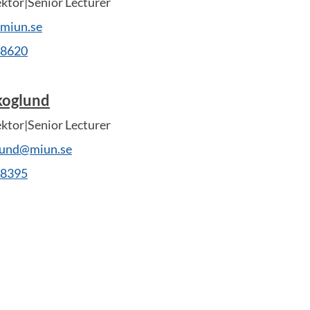
ektor|Senior Lecturer
@miun.se
28620
koglund
ektor|Senior Lecturer
lund@miun.se
28395