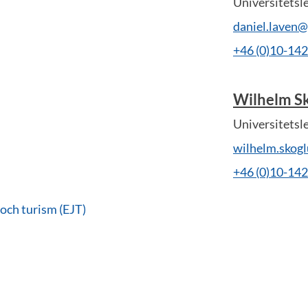
Universitetsl
daniel.laven
+46 (0)10-14
Wilhelm S
Universitetsl
wilhelm.skog
+46 (0)10-14
 och turism (EJT)