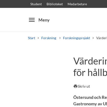
Student
Biblioteket
Medarbetare
menu
Meny
Start
Forskning
Forskningsprojekt
Värderi
Sök
Andra söktjänster
Värderin
Kurser och program
Kursplaner
Välkomstb
för håll
Skriv ut
print
Östersund och Reg
Gastronomy av UN