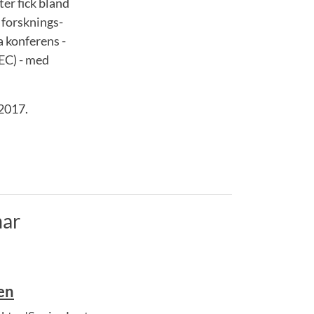
er fick bland
 forsknings­
a konferens -
EC) - med
2017.
ar
en