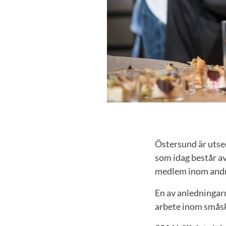
Östersund är utse
som idag består av
medlem inom andra 
En av anledningar
arbete inom småsk