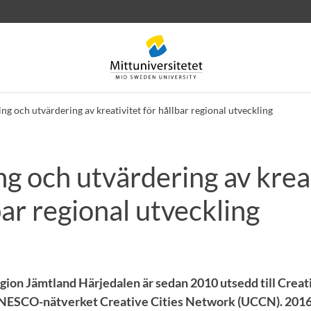
ng och utvärdering av kreativitet för hållbar regional utveckling
g och utvärdering av krea
rev
Personal
Lediga jobb
bar regional utveckling
ion Jämtland Härjedalen är sedan 2010 utsedd till Creati
ESCO-nätverket Creative Cities Network (UCCN). 2016 h