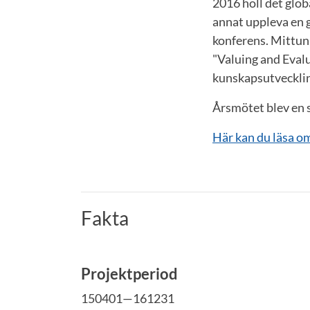
2016 höll det glob
annat uppleva en g
konferens. Mittuni
"Valuing and Eval
kunskapsutvecklin
Årsmötet blev en 
Här kan du läsa om
Fakta
Projektperiod
150401—161231