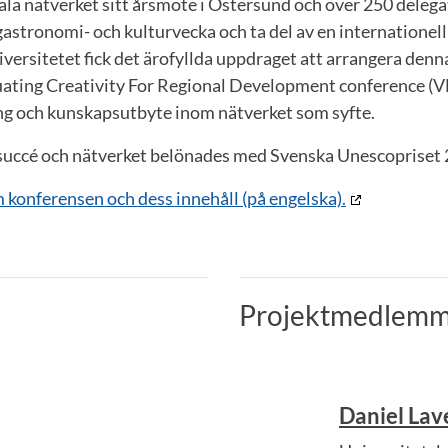
ala nätverket sitt årsmöte i Östersund och över 250 delegat
astronomi- och kulturvecka och ta del av en internationell
versitetet fick det ärofyllda uppdraget att arrangera denn
uating Creativity For Regional Development conference (V
g och kunskapsutbyte inom nätverket som syfte.
succé och nätverket belönades med Svenska Unescopriset 
 konferensen och dess innehåll (på engelska).
Projektmedlemm
Daniel Lav