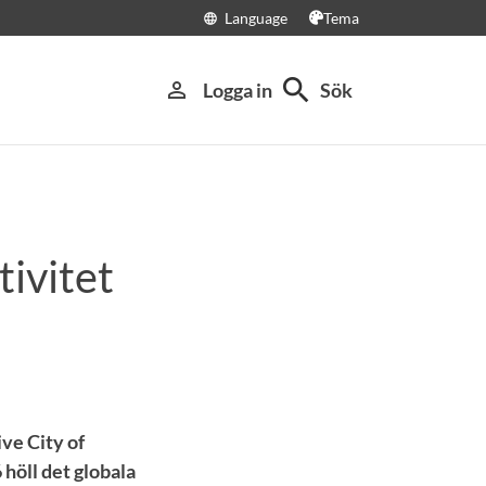
Language
Tema
language
search
person_outline
Logga in
Sök
tivitet
ve City of
öll det globala