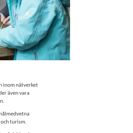
en inom nätverket
der även vara
n.
s målmedvetna
 och turism.