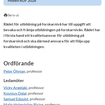
Möten RUF 2026
print
Skriv ut
Rådet för utbildning på forskarnivå har till uppgift att
bevaka och främja utbildningen på forskarnivån. Rådet har
i första hand ett kvalitetsansvar för utbildning på
forskarnivå och ska därmed ansvara för att följa upp
kvaliteten i utbildningen.
Ordförande
Peter Öhman,
professor
Ledamöter
Vicky Angelaki
, professor
Koustuv Dalal
, professor
Samuel E
dquist
, professor
Malin Holmström-Rising
, professor