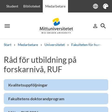
language
Student
Biblioteket
Medarbetare
Language
Tema
menu
search
person_outline
Meny
Logga in
Sök
Start
Medarbetare
Universitetet
Fakulteten för humanvete
Sök
Råd för utbildning på
Andra söktjänster
forskarnivå, RUF
Kurser och program
Kursplaner
Välkomstbrev
Personal
Lediga jobb
Kvalitetsuppföljningar
Fakultetens doktorandprogram