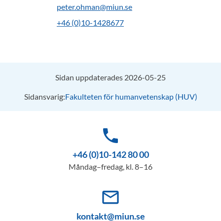
peter.ohman@miun.se
+46 (0)10-1428677
Sidan uppdaterades 2026-05-25
Sidansvarig:
Fakulteten för humanvetenskap (HUV)
phone
+46 (0)10-142 80 00
Måndag–fredag, kl. 8–16
mail_outline
kontakt@miun.se