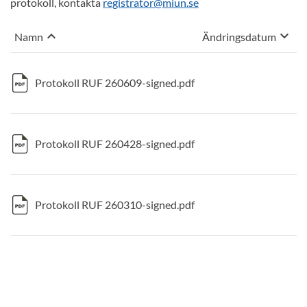
protokoll, kontakta
registrator@miun.se
keyboard_arrow_up
keyboard_arrow_down
Sortera på
Sortera på
Namn
Ändringsdatum
, Vald sortering: fallande
, Vald sorterin
Protokoll RUF 260609-signed.pdf
Protokoll RUF 260428-signed.pdf
Protokoll RUF 260310-signed.pdf