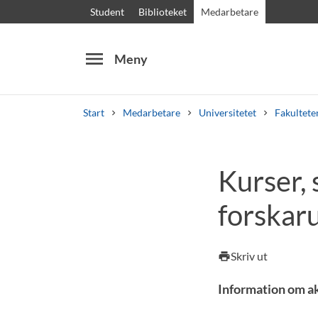
Student
Biblioteket
Medarbetare
menu
Meny
Start
Medarbetare
Universitetet
Fakultete
Sök
Andra söktjänster
Kurser,
Kurser och program
Kursplaner
Välkomstb
forskar
Skriv ut
print
Information om ak