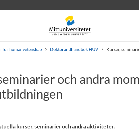
n för humanvetenskap
Doktorandhandbok HUV
Kurser, seminari
 seminarier och andra mom
rev
Personal
Lediga jobb
utbildningen
tuella kurser, seminarier och andra aktiviteter.