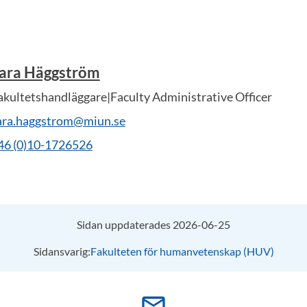
ara Häggström
akultetshandläggare|Faculty Administrative Officer
ara.haggstrom@miun.se
46 (0)10-1726526
Sidan uppdaterades 2026-06-25
Sidansvarig:
Fakulteten för humanvetenskap (HUV)
mail_outline