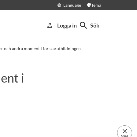
Language
Tema
language
search
person_outline
Logga in
Sök
er och andra moment i forskarutbildningen
ent i
close
Stäng