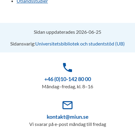
Utlandsstudier
Sidan uppdaterades 2026-06-25
Sidansvarig:
Universitetsbibliotek och studentstöd (UB)
phone
+46 (0)10-142 80 00
Måndag–fredag, kl. 8–16
mail_outline
kontakt@miun.se
Vi svarar på e-post måndag till fredag