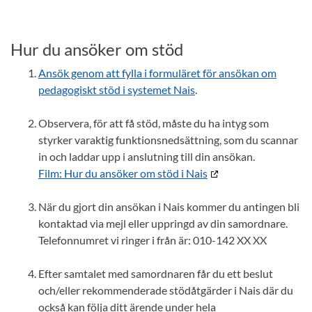
Hur du ansöker om stöd
Ansök genom att fylla i formuläret för ansökan om
pedagogiskt stöd i systemet Nais
.
Observera, för att få stöd, måste du ha intyg som
styrker varaktig funktionsnedsättning, som du scannar
in och laddar upp i anslutning till din ansökan.
Film: Hur du ansöker om stöd i Nais
När du gjort din ansökan i Nais kommer du antingen bli
kontaktad via mejl eller uppringd av din samordnare.
Telefonnumret vi ringer i från är: 010-142 XX XX
Efter samtalet med samordnaren får du ett beslut
och/eller rekommenderade stödåtgärder i Nais där du
också kan följa ditt ärende under hela