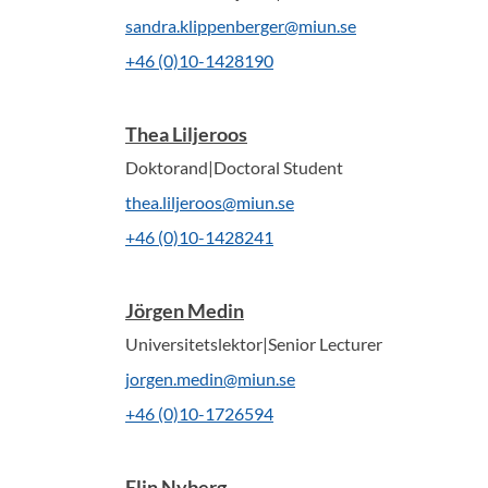
sandra.klippenberger@miun.se
+46 (0)10-1428190
Thea Liljeroos
Doktorand|Doctoral Student
thea.liljeroos@miun.se
+46 (0)10-1428241
Jörgen Medin
Universitetslektor|Senior Lecturer
jorgen.medin@miun.se
+46 (0)10-1726594
Elin Nyberg