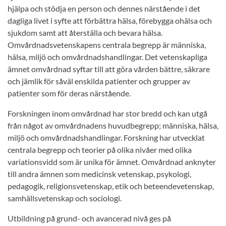
hjälpa och stödja en person och dennes närstående i det
dagliga livet i syfte att förbättra hälsa, förebygga ohälsa och
sjukdom samt att återställa och bevara hälsa.
Omvårdnadsvetenskapens centrala begrepp är människa,
hälsa, miljö och omvårdnadshandlingar. Det vetenskapliga
ämnet omvårdnad syftar till att göra vården bättre, säkrare
och jämlik för såväl enskilda patienter och grupper av
patienter som för deras närstående.
Forskningen inom omvårdnad har stor bredd och kan utgå
från något av omvårdnadens huvudbegrepp; människa, hälsa,
miljö och omvårdnadshandlingar. Forskning har utvecklat
centrala begrepp och teorier på olika nivåer med olika
variationsvidd som är unika för ämnet. Omvårdnad anknyter
till andra ämnen som medicinsk vetenskap, psykologi,
pedagogik, religionsvetenskap, etik och beteendevetenskap,
samhällsvetenskap och sociologi.
Utbildning på grund- och avancerad nivå ges på