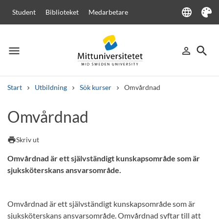
language
Student
Biblioteket
Medarbetare
Language
Tema
menu
search
person_outline
Meny
Logga in
Sök
Start
Utbildning
Sök kurser
Omvårdnad
Sök
Omvårdnad
Andra söktjänster
Kurser och program
Kursplaner
Välkomstbrev
Personal
print
Skriv ut
Lediga jobb
Omvårdnad är ett självständigt kunskapsområde som är
sjuksköterskans ansvarsområde.
Omvårdnad är ett självständigt kunskapsområde som är
sjuksköterskans ansvarsområde. Omvårdnad syftar till att