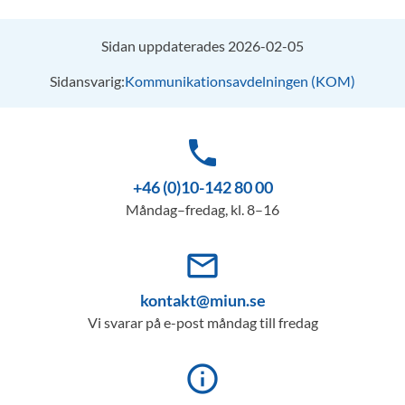
Sidan uppdaterades 2026-02-05
Sidansvarig:
Kommunikationsavdelningen (KOM)
phone
+46 (0)10-142 80 00
Måndag–fredag, kl. 8–16
mail_outline
kontakt@miun.se
Vi svarar på e-post måndag till fredag
info_outline