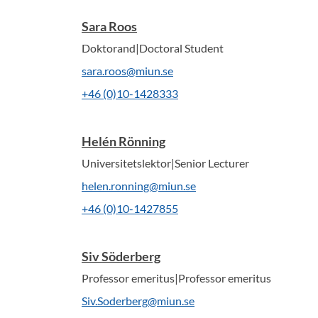
Sara Roos
Doktorand|Doctoral Student
sara.roos@miun.se
+46 (0)10-1428333
Helén Rönning
Universitetslektor|Senior Lecturer
helen.ronning@miun.se
+46 (0)10-1427855
Siv Söderberg
Professor emeritus|Professor emeritus
Siv.Soderberg@miun.se