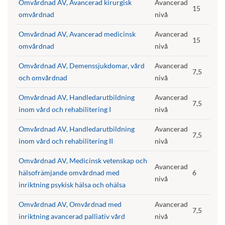
Omvårdnad AV, Avancerad kirurgisk
Avancerad
15
omvårdnad
nivå
Omvårdnad AV, Avancerad medicinsk
Avancerad
15
omvårdnad
nivå
Omvårdnad AV, Demenssjukdomar, vård
Avancerad
7,5
och omvårdnad
nivå
Omvårdnad AV, Handledarutbildning
Avancerad
7,5
inom vård och rehabilitering I
nivå
Omvårdnad AV, Handledarutbildning
Avancerad
7,5
inom vård och rehabilitering II
nivå
Omvårdnad AV, Medicinsk vetenskap och
Avancerad
hälsofrämjande omvårdnad med
6
nivå
inriktning psykisk hälsa och ohälsa
Omvårdnad AV, Omvårdnad med
Avancerad
7,5
inriktning avancerad palliativ vård
nivå