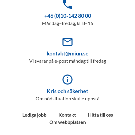
phone
+46 (0)10-142 80 00
Måndag–fredag, kl. 8–16
mail_outline
kontakt@miun.se
Vi svarar på e-post måndag till fredag
info_outline
Kris och säkerhet
Om nödsituation skulle uppstå
Lediga jobb
Kontakt
Hitta till oss
Om webbplatsen