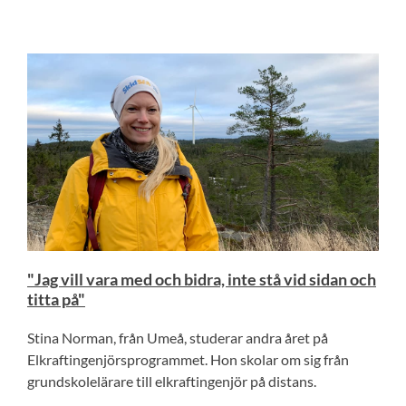
"Jag vill vara med och bidra, inte stå vid sidan och
titta på"
Stina Norman, från Umeå, studerar andra året på
Elkraftingenjörsprogrammet. Hon skolar om sig från
grundskolelärare till elkraftingenjör på distans.