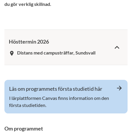
du gör verklig skillnad.
Hösttermin 2026
Distans med campusträffar, Sundsvall
room
arrow_forward
Läs om programmets första studietid här
I lärplattformen Canvas finns information om den
första studietiden.
Om programmet