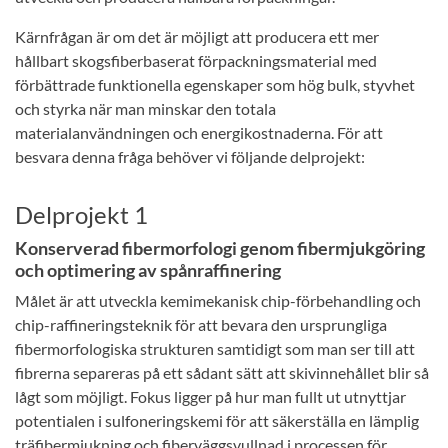
Kärnfrågan är om det är möjligt att producera ett mer
hållbart skogsfiberbaserat förpackningsmaterial med
förbättrade funktionella egenskaper som hög bulk, styvhet
och styrka när man minskar den totala
materialanvändningen och energikostnaderna. För att
besvara denna fråga behöver vi följande delprojekt:
Delprojekt 1
Konserverad fibermorfologi genom fibermjukgöring
och optimering av spånraffinering
Målet är att utveckla kemimekanisk chip-förbehandling och
chip-raffineringsteknik för att bevara den ursprungliga
fibermorfologiska strukturen samtidigt som man ser till att
fibrerna separeras på ett sådant sätt att skivinnehållet blir så
lågt som möjligt. Fokus ligger på hur man fullt ut utnyttjar
potentialen i sulfoneringskemi för att säkerställa en lämplig
träfibermjukning och fiberväggsvullnad i processen för