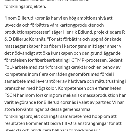
forskningsprojekten.
"Inom BillerudKorsnäs har vi en hög ambitionsnivå att
utveckla och förbättra våra kartongprodukter och
produktionsprocesser," säger Henrik Edlund, projektledare R
& D BillerudKorsnäs. "För att förbättra och uppnå önskade
massaegenskaper hos fibern i kartongens mittlager anser vi
det nödvändigt att öka kunskapen och den grundläggande
förståelsen för fiberbearbetning i CTMP-processen. Sådant
FoU-arbete med stark forskningskaraktär och en behov av
kompetens inom flera områden genomförs med fördel i
samarbete med leverantörer av hårdvara och mätutrustning i
branschen med högskolor. Kompetensen och erfarenheten
FSCN har inom forskning om mekanisk massaproduktion har
varit avgörande för BillerudKorsnäs i valet av partner. Vi har
stora förväntningar på dessa gemensamma
forskningsprojekt och ingår samarbete med hopp om att
resultaten kommer att bidra till våra ansträngningar för att
utveckla och producera hållbara förpackningar. "