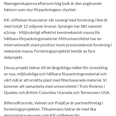
fiberegenskaperna eftersom hög bulk är den avgörande
faktorn som styr förpackningens styvhet.
KK-stiftelsen finansierar vår synergi med forskning i fem år
med totalt 12 miljoner kronor. Synergin har fått namnet
e2cmp - Miljövänligt effektivt kemimekanisk massa för
hållbara förpackningsmaterial. Mittuniversitetet har en
internationellt stark position inom processteknisk forskning i
mekanisk massa. Forskningsprojektet består av fyra
delprojekt.
Dessa projekt bidrar till de långsiktiga målen för utveckling
av nya, miljövänliga och hållbara förpackningsmaterial och
vårt mål är att ersätta plast med fiberbaserade material. Vi
kommer att samarbeta med universitetet i Trois Rivieres i
Quebec och British Columbia i Kanada och Tennessee i USA.
BillerudKorsnäs, Valmet och PulpEye är partnerföretag i
forskningsprojekten. Tillsammans bidrar de med lika
ekonomiska resurser som KK-stiftelsen för