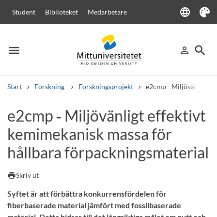
language
Student
Biblioteket
Medarbetare
Language
Tema
menu
search
person_outline
Meny
Logga in
Sök
Start
Forskning
Forskningsprojekt
e2cmp - Miljövänligt ef
Sök
e2cmp ‑ Miljövänligt effektivt
Andra söktjänster
kemimekanisk massa för
Kurser och program
Kursplaner
Välkomstbrev
Personal
Lediga jobb
hållbara förpackningsmaterial
print
Skriv ut
Syftet är att förbättra konkurrensfördelen för
fiberbaserade material jämfört med fossilbaserade
material. Detta bidrar till det långsiktiga målet om nytt och