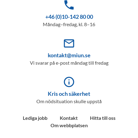
phone
+46 (0)10-142 80 00
Måndag–fredag, kl. 8–16
mail_outline
kontakt@miun.se
Vi svarar på e-post måndag till fredag
info_outline
Kris och säkerhet
Om nödsituation skulle uppstå
Lediga jobb
Kontakt
Hitta till oss
Om webbplatsen