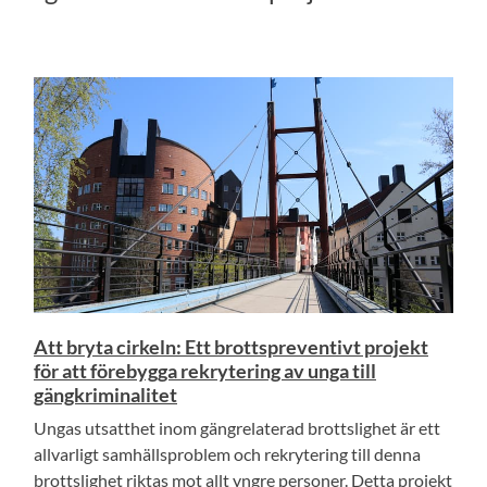
Att bryta cirkeln: Ett brottspreventivt projekt
för att förebygga rekrytering av unga till
gängkriminalitet
Ungas utsatthet inom gängrelaterad brottslighet är ett
allvarligt samhällsproblem och rekrytering till denna
brottslighet riktas mot allt yngre personer. Detta projekt