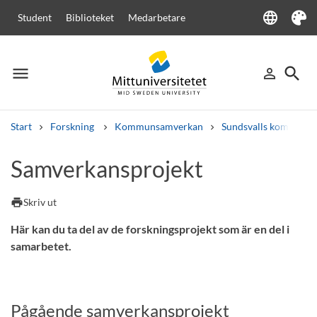
language
Student
Biblioteket
Medarbetare
Language
Tema
menu
search
person_outline
Meny
Logga in
Sök
Start
Forskning
Kommunsamverkan
Sundsvalls kommun
Sök
Samverkansprojekt
Andra söktjänster
Kurser och program
Kursplaner
Välkomstbrev
Personal
print
Skriv ut
Lediga jobb
Här kan du ta del av de forskningsprojekt som är en del i
samarbetet.
Pågående samverkansprojekt