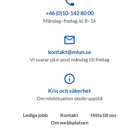
phone
+46 (0)10-142 80 00
Måndag–fredag, kl. 8–16
mail_outline
kontakt@miun.se
Vi svarar på e-post måndag till fredag
info_outline
Kris och säkerhet
Om nödsituation skulle uppstå
Lediga jobb
Kontakt
Hitta till oss
Om webbplatsen