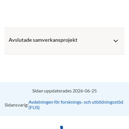
Avslutade samverkansprojekt
keyboard_arrow_down
Sidan uppdaterades 2026-06-25
Avdelningen för forsknings‑ och utbildningsstöd
Sidansvarig:
(FUS)