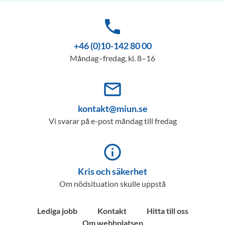
phone
+46 (0)10-142 80 00
Måndag–fredag, kl. 8–16
mail_outline
kontakt@miun.se
Vi svarar på e-post måndag till fredag
info_outline
Kris och säkerhet
Om nödsituation skulle uppstå
Lediga jobb
Kontakt
Hitta till oss
Om webbplatsen