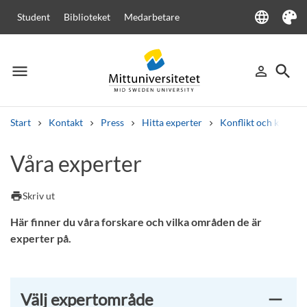
language
Student
Biblioteket
Medarbetare
Language
Tema
menu
search
person_outline
Meny
Logga in
Sök
Start
Kontakt
Press
Hitta experter
Konflikt och kris
Sök
Våra experter
Andra söktjänster
Kurser och program
Kursplaner
Välkomstbrev
Personal
print
Skriv ut
Lediga jobb
Här finner du våra forskare och vilka områden de är
experter på.
Välj expertområde