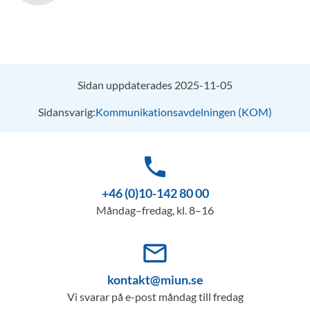
Sidan uppdaterades 2025-11-05
Sidansvarig:
Kommunikationsavdelningen (KOM)
phone
+46 (0)10-142 80 00
Måndag–fredag, kl. 8–16
mail_outline
kontakt@miun.se
Vi svarar på e-post måndag till fredag