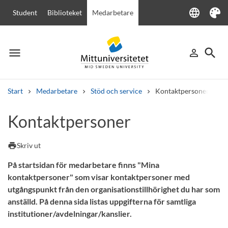
language
Student
Biblioteket
Medarbetare
Language
Tema
menu
search
person_outline
Meny
Logga in
Sök
Start
Medarbetare
Stöd och service
Kontaktpersoner
Sök
Kontaktpersoner
Andra söktjänster
Kurser och program
Kursplaner
Välkomstbrev
Personal
print
Skriv ut
Lediga jobb
På startsidan för medarbetare finns "Mina
kontaktpersoner" som visar kontaktpersoner med
utgångspunkt från den organisationstillhörighet du har som
anställd. På denna sida listas uppgifterna för samtliga
institutioner/avdelningar/kanslier.