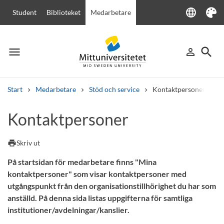
language
Student
Biblioteket
Medarbetare
Language
Tema
menu
search
person_outline
Meny
Logga in
Sök
Start
Medarbetare
Stöd och service
Kontaktpersoner
Sök
Kontaktpersoner
Andra söktjänster
Kurser och program
Kursplaner
Välkomstbrev
Personal
print
Skriv ut
Lediga jobb
På startsidan för medarbetare finns "Mina
kontaktpersoner" som visar kontaktpersoner med
utgångspunkt från den organisationstillhörighet du har som
anställd. På denna sida listas uppgifterna för samtliga
institutioner/avdelningar/kanslier.