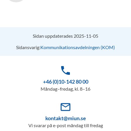
Sidan uppdaterades 2025-11-05
Sidansvarig:
Kommunikationsavdelningen (KOM)
phone
+46 (0)10-142 80 00
Måndag–fredag, kl. 8–16
mail_outline
kontakt@miun.se
Vi svarar på e-post måndag till fredag