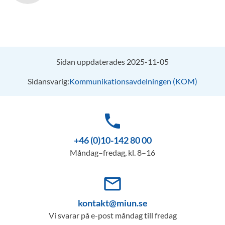
Sidan uppdaterades 2025-11-05
Sidansvarig:
Kommunikationsavdelningen (KOM)
phone
+46 (0)10-142 80 00
Måndag–fredag, kl. 8–16
mail_outline
kontakt@miun.se
Vi svarar på e-post måndag till fredag