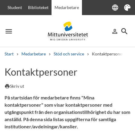
language
Student
Biblioteket
Medarbetare
Language
Tema
menu
search
person_outline
Meny
Logga in
Sök
Start
Medarbetare
Stöd och service
Kontaktpersoner
Sök
Kontaktpersoner
Andra söktjänster
Kurser och program
Kursplaner
Välkomstbrev
Personal
print
Skriv ut
Lediga jobb
På startsidan för medarbetare finns "Mina
kontaktpersoner" som visar kontaktpersoner med
utgångspunkt från den organisationstillhörighet du har som
anställd. På denna sida listas uppgifterna för samtliga
institutioner/avdelningar/kanslier.