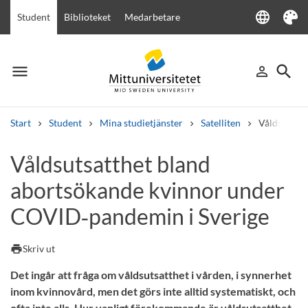
language
Student
Biblioteket
Medarbetare
Language
Tema
menu
search
person_outline
Meny
Logga in
Sök
Start
Student
Mina studietjänster
Satelliten
Våldsutsat
Sök
Våldsutsatthet bland
Andra söktjänster
abortsökande kvinnor under
Kurser och program
Kursplaner
Välkomstbrev
Personal
Lediga jobb
COVID‑pandemin i Sverige
print
Skriv ut
Det ingår att fråga om våldsutsatthet i vården, i synnerhet
inom kvinnovård, men det görs inte alltid systematiskt, och
ofta inte alls. Hur vanligt förekommande är våldsutsatthet