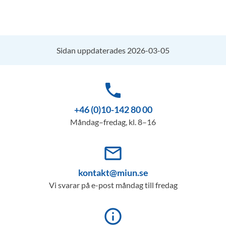
Sidan uppdaterades 2026-03-05
phone
+46 (0)10-142 80 00
Måndag–fredag, kl. 8–16
mail_outline
kontakt@miun.se
Vi svarar på e-post måndag till fredag
info_outline