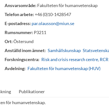
Ansvarsområde:
Fakulteten för humanvetenskap
Telefon arbete:
+46 (0)10-1428547
E-postadress:
par.olausson@miun.se
Rumsnummer:
P3211
Ort:
Östersund
Anställd inom ämnet:
Samhällskunskap
Statsvetensk
Forskningscentra:
Risk and crisis research centre, RCR
Avdelning:
Fakulteten för humanvetenskap (HUV)
skning
Publikationer
ten för humanvetenskap.