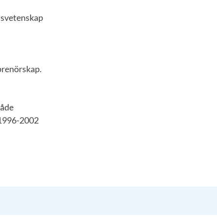
lsvetenskap
eprenörskap.
både
 1996-2002