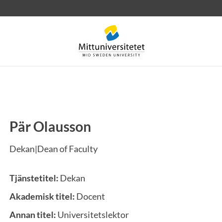
Pär Olausson
rev
Personal
Lediga jobb
Dekan|Dean of Faculty
Tjänstetitel:
Dekan
Akademisk titel:
Docent
Annan titel:
Universitetslektor