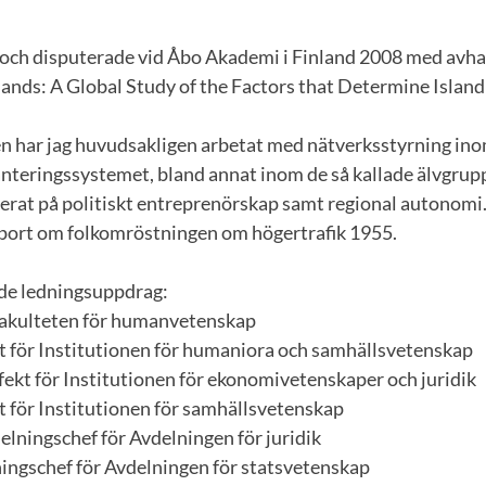
e och disputerade vid Åbo Akademi i Finland 2008 med avh
ands: A Global Study of the Factors that Determine Islan
n har jag huvudsakligen arbetat med nätverksstyrning inom
anteringssystemet, bland annat inom de så kallade älvgrupp
erat på politiskt entreprenörskap samt regional autonomi. 
apport om folkomröstningen om högertrafik 1955.
nde ledningsuppdrag:
Fakulteten för humanvetenskap
 för Institutionen för humaniora och samhällsvetenskap
fekt för Institutionen för ekonomivetenskaper och juridik
 för Institutionen för samhällsvetenskap
elningschef för Avdelningen för juridik
ngschef för Avdelningen för statsvetenskap