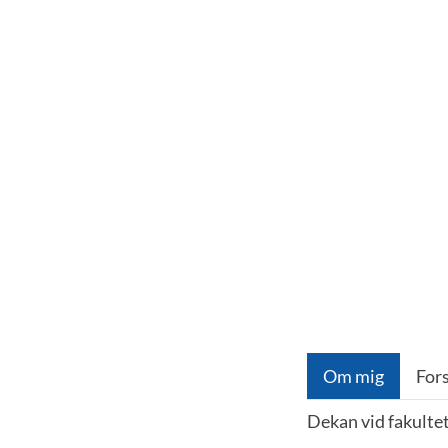
Om mig
For
Dekan vid fakulte