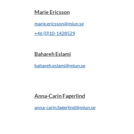
Marie Ericsson
marie.ericsson@miun.se
+46 (0)10-1428529
Bahareh Eslami
bahareh.eslami@miun.se
Anna-Carin Fagerlind
anna-carin.fagerlind@miun.se