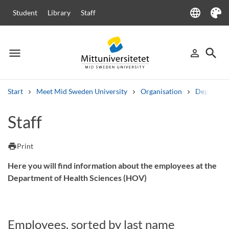
language
Student
Library
Staff
Language
Theme
menu
search
person_outline
Menu
Sign in
Searc
Start
Meet Mid Sweden University
Organisation
Departme
Search
Staff
Other search services
Courses and programmes
Syllabus
Welcome letters
Staff
print
Print
Job vacancies
Here you will find information about the employees at the
Department of Health Sciences (HOV)
Employees, sorted by last name