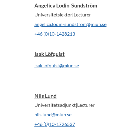
Angelica Lodin-Sundström
Universitetslektor|Lecturer
angelica.lodin-sundstrom@miun.se
+46 (0)10-1428213
Isak Löfquist
isak.lofquist@miun.se
Nils Lund
Universitetsadjunkt|Lecturer
nils.lund@miun.se
+46 (0)10-1726537