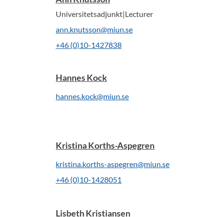
Universitetsadjunkt|Lecturer
ann.knutsson@miun.se
+46 (0)10-1427838
Hannes Kock
hannes.kock@miun.se
Kristina Korths-Aspegren
kristina.korths-aspegren@miun.se
+46 (0)10-1428051
Lisbeth Kristiansen