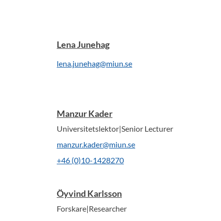
Lena Junehag
lena.junehag@miun.se
Manzur Kader
Universitetslektor|Senior Lecturer
manzur.kader@miun.se
+46 (0)10-1428270
Öyvind Karlsson
Forskare|Researcher