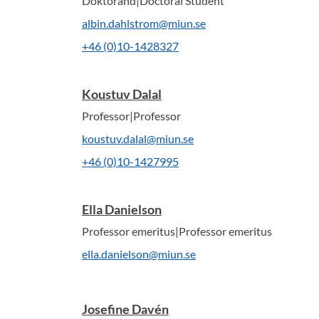
Doktorand|Doctoral Student
albin.dahlstrom@miun.se
+46 (0)10-1428327
Koustuv Dalal
Professor|Professor
koustuv.dalal@miun.se
+46 (0)10-1427995
Ella Danielson
Professor emeritus|Professor emeritus
ella.danielson@miun.se
Josefine Davén