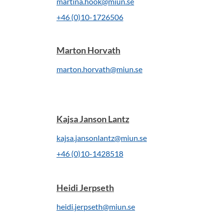
martina.hook@miun.se
+46 (0)10-1726506
Marton Horvath
marton.horvath@miun.se
Kajsa Janson Lantz
kajsa.jansonlantz@miun.se
+46 (0)10-1428518
Heidi Jerpseth
heidi.jerpseth@miun.se