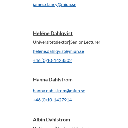
james.clancy@miun.se
Heléne Dahlqvist
Universitetslektor|Senior Lecturer
helene.dahlqvist@miun.se
+46 (0)10-1428502
Hanna Dahlström
hanna.dahlstrom@miun.se
+46 (0)10-1427914
Albin Dahlström