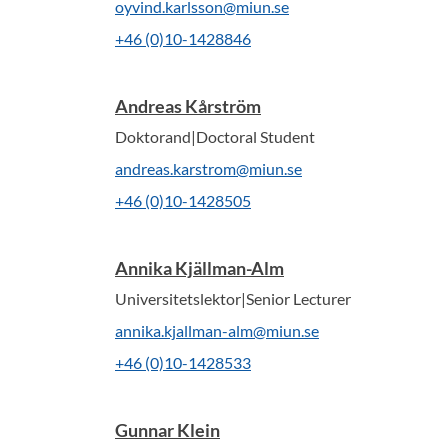
oyvind.karlsson@miun.se
+46 (0)10-1428846
Andreas Kårström
Doktorand|Doctoral Student
andreas.karstrom@miun.se
+46 (0)10-1428505
Annika Kjällman-Alm
Universitetslektor|Senior Lecturer
annika.kjallman-alm@miun.se
+46 (0)10-1428533
Gunnar Klein