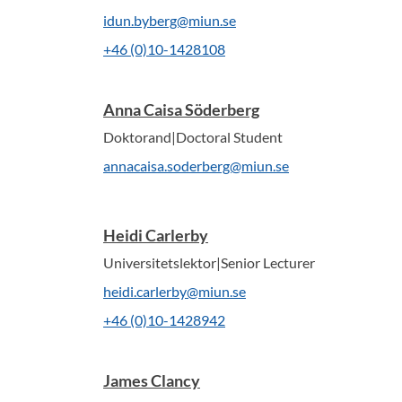
idun.byberg@miun.se
+46 (0)10-1428108
Anna Caisa Söderberg
Doktorand|Doctoral Student
annacaisa.soderberg@miun.se
Heidi Carlerby
Universitetslektor|Senior Lecturer
heidi.carlerby@miun.se
+46 (0)10-1428942
James Clancy