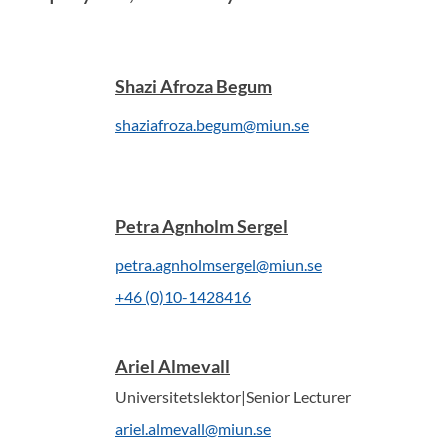
Shazi Afroza Begum
shaziafroza.begum@miun.se
Petra Agnholm Sergel
petra.agnholmsergel@miun.se
+46 (0)10-1428416
Ariel Almevall
Universitetslektor|Senior Lecturer
ariel.almevall@miun.se