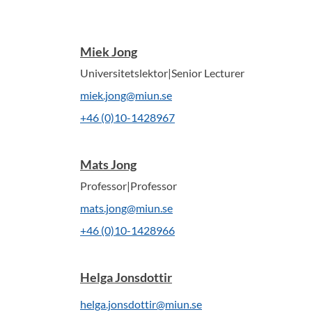
Miek Jong
Universitetslektor|Senior Lecturer
miek.jong@miun.se
+46 (0)10-1428967
Mats Jong
Professor|Professor
mats.jong@miun.se
+46 (0)10-1428966
Helga Jonsdottir
helga.jonsdottir@miun.se