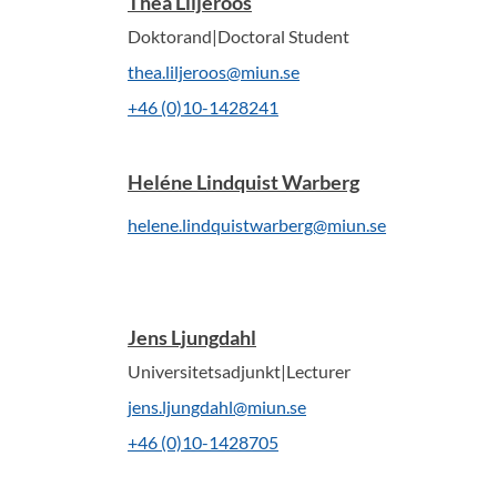
Thea Liljeroos
Doktorand|Doctoral Student
thea.liljeroos@miun.se
+46 (0)10-1428241
Heléne Lindquist Warberg
helene.lindquistwarberg@miun.se
Jens Ljungdahl
Universitetsadjunkt|Lecturer
jens.ljungdahl@miun.se
+46 (0)10-1428705