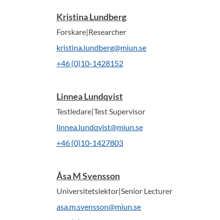
Kristina Lundberg
Forskare|Researcher
kristina.lundberg@miun.se
+46 (0)10-1428152
Linnea Lundqvist
Testledare|Test Supervisor
linnea.lundqvist@miun.se
+46 (0)10-1427803
Åsa M Svensson
Universitetslektor|Senior Lecturer
asa.m.svensson@miun.se