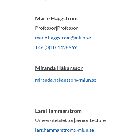
Marie Häggström
Professor|Professor
marie.haggstrom@miun.se
+46 (0)10-1428669
Miranda Håkansson
miranda.hakansson@miun.se
Lars Hammarström
Universitetslektor|Senior Lecturer
lars.hammarstrom@miun.se