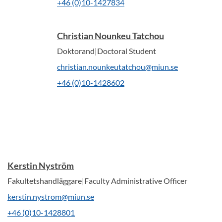
+46 (0)10-1427834
Christian Nounkeu Tatchou
Doktorand|Doctoral Student
christian.nounkeutatchou@miun.se
+46 (0)10-1428602
Kerstin Nyström
Fakultetshandläggare|Faculty Administrative Officer
kerstin.nystrom@miun.se
+46 (0)10-1428801