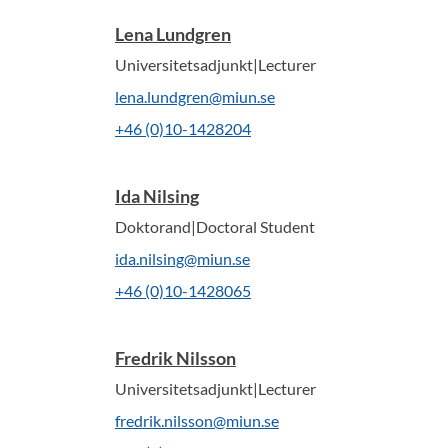
Lena Lundgren
Universitetsadjunkt|Lecturer
lena.lundgren@miun.se
+46 (0)10-1428204
Ida Nilsing
Doktorand|Doctoral Student
ida.nilsing@miun.se
+46 (0)10-1428065
Fredrik Nilsson
Universitetsadjunkt|Lecturer
fredrik.nilsson@miun.se