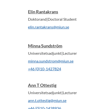
Elin Rantakrans
Doktorand|Doctoral Student
elin.rantakrans@miun.se
Minna Sundström
Universitetsadjunkt|Lecturer
minna.sundstrom@miun.se
+46 (0)10-1427824
Ann T Ottestig
Universitetsadjunkt|Lecturer
ann.t.ottestig@miun.se
+46 (0)10-1428936