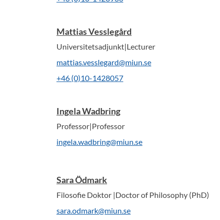
Mattias Vesslegård
Universitetsadjunkt|Lecturer
mattias.vesslegard@miun.se
+46 (0)10-1428057
Ingela Wadbring
Professor|Professor
ingela.wadbring@miun.se
Sara Ödmark
Filosofie Doktor |Doctor of Philosophy (PhD)
sara.odmark@miun.se