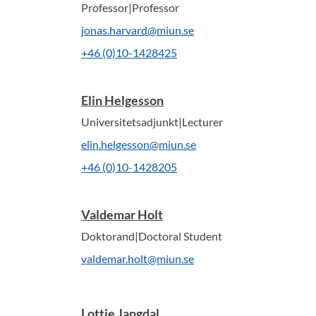
Professor|Professor
jonas.harvard@miun.se
+46 (0)10-1428425
Elin Helgesson
Universitetsadjunkt|Lecturer
elin.helgesson@miun.se
+46 (0)10-1428205
Valdemar Holt
Doktorand|Doctoral Student
valdemar.holt@miun.se
Lottie Jangdal