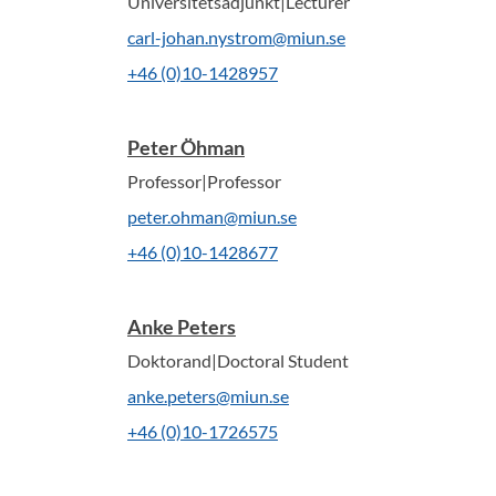
Universitetsadjunkt|Lecturer
carl-johan.nystrom@miun.se
+46 (0)10-1428957
Peter Öhman
Professor|Professor
peter.ohman@miun.se
+46 (0)10-1428677
Anke Peters
Doktorand|Doctoral Student
anke.peters@miun.se
+46 (0)10-1726575