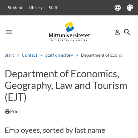
language
Student
Library
Staff
Language
Theme
menu
search
person_outline
Menu
Sign in
Searc
Start
Contact
Staff directory
Department of Economics, Ge
Search
Department of Economics,
Other search services
Geography, Law and Tourism
Courses and programmes
Syllabus
Welcome letters
Staff
Job vacancies
(EJT)
print
Print
Employees, sorted by last name