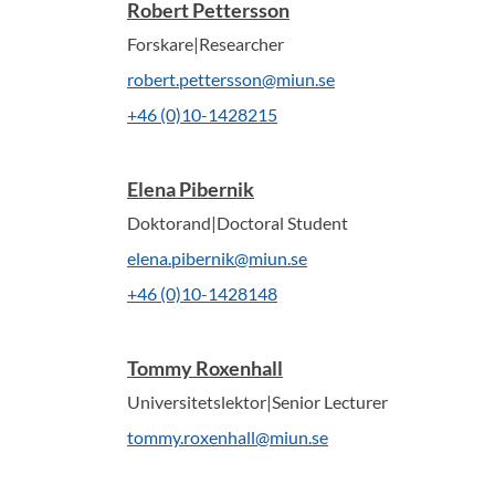
Robert Pettersson
Forskare|Researcher
robert.pettersson@miun.se
+46 (0)10-1428215
Elena Pibernik
Doktorand|Doctoral Student
elena.pibernik@miun.se
+46 (0)10-1428148
Tommy Roxenhall
Universitetslektor|Senior Lecturer
tommy.roxenhall@miun.se