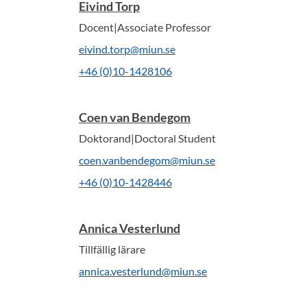
Eivind Torp
Docent|Associate Professor
eivind.torp@miun.se
+46 (0)10-1428106
Coen van Bendegom
Doktorand|Doctoral Student
coen.vanbendegom@miun.se
+46 (0)10-1428446
Annica Vesterlund
Tillfällig lärare
annica.vesterlund@miun.se