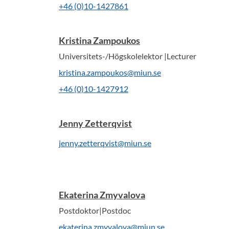
+46 (0)10-1427861
Kristina Zampoukos
Universitets-/Högskolelektor |Lecturer
kristina.zampoukos@miun.se
+46 (0)10-1427912
Jenny Zetterqvist
jenny.zetterqvist@miun.se
Ekaterina Zmyvalova
Postdoktor|Postdoc
ekaterina.zmyvalova@miun.se