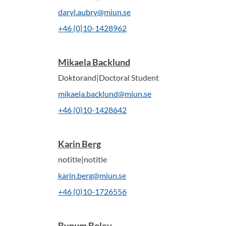
daryl.aubry@miun.se
+46 (0)10-1428962
Mikaela Backlund
Doktorand|Doctoral Student
mikaela.backlund@miun.se
+46 (0)10-1428642
Karin Berg
notitle|notitle
karin.berg@miun.se
+46 (0)10-1726556
Bynum Boley