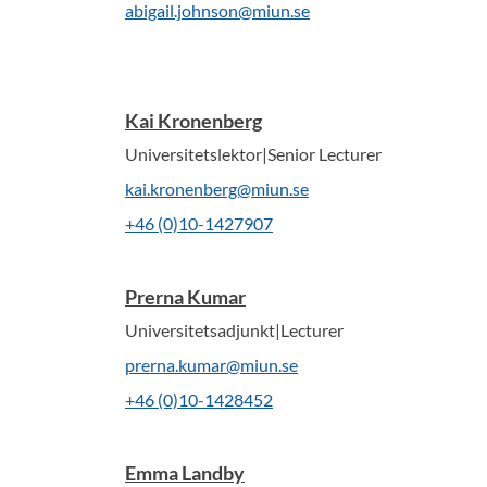
abigail.johnson@miun.se
Kai Kronenberg
Universitetslektor|Senior Lecturer
kai.kronenberg@miun.se
+46 (0)10-1427907
Prerna Kumar
Universitetsadjunkt|Lecturer
prerna.kumar@miun.se
+46 (0)10-1428452
Emma Landby