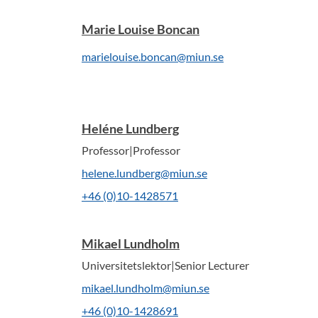
Marie Louise Boncan
marielouise.boncan@miun.se
Heléne Lundberg
Professor|Professor
helene.lundberg@miun.se
+46 (0)10-1428571
Mikael Lundholm
Universitetslektor|Senior Lecturer
mikael.lundholm@miun.se
+46 (0)10-1428691