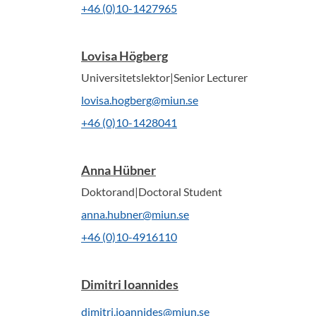
+46 (0)10-1427965
Lovisa Högberg
Universitetslektor|Senior Lecturer
lovisa.hogberg@miun.se
+46 (0)10-1428041
Anna Hübner
Doktorand|Doctoral Student
anna.hubner@miun.se
+46 (0)10-4916110
Dimitri Ioannides
dimitri.ioannides@miun.se