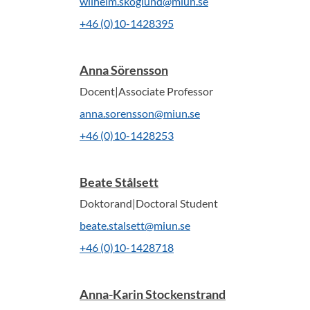
wilhelm.skoglund@miun.se
+46 (0)10-1428395
Anna Sörensson
Docent|Associate Professor
anna.sorensson@miun.se
+46 (0)10-1428253
Beate Stålsett
Doktorand|Doctoral Student
beate.stalsett@miun.se
+46 (0)10-1428718
Anna-Karin Stockenstrand