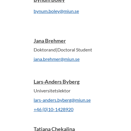
bynum.boley@miun.se
Jana Brehmer
Doktorand|Doctoral Student
jana.brehmer@miun.se
Lars-Anders Byberg
Universitetslektor
lars-anders.byberg@miun.se
+46 (0)10-1428920
Tatiana Chekalina