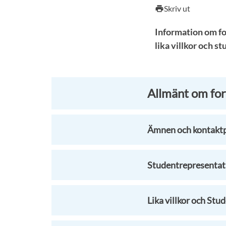
Skriv ut
print
Information om fo
lika villkor och s
Allmänt om for
Ämnen och kontakt
Studentrepresentat
Lika villkor och Stu