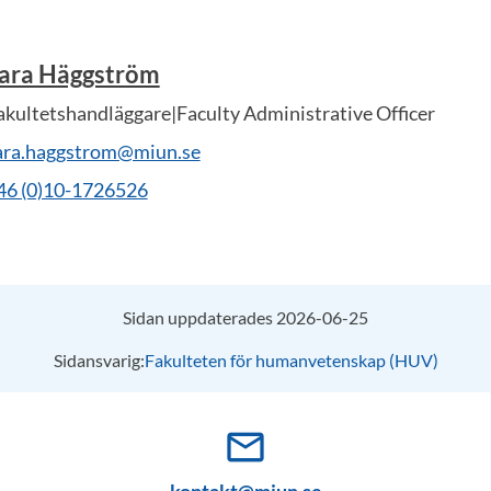
ara Häggström
akultetshandläggare|Faculty Administrative Officer
ara.haggstrom@miun.se
46 (0)10-1726526
Sidan uppdaterades 2026-06-25
Sidansvarig:
Fakulteten för humanvetenskap (HUV)
mail_outline