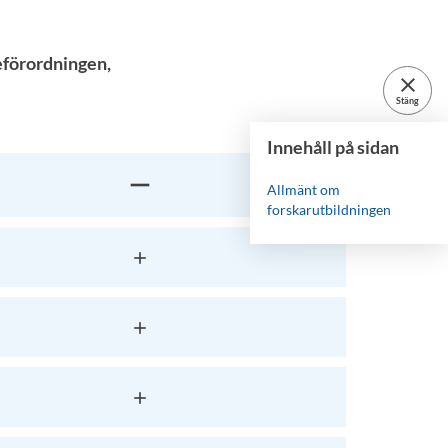
eförordningen,
close
Stäng
Innehåll på sidan
Allmänt om
forskarutbildningen