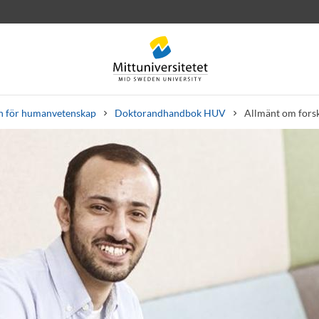
n för humanvetenskap
Doktorandhandbok HUV
Allmänt om fors
rev
Personal
Lediga jobb