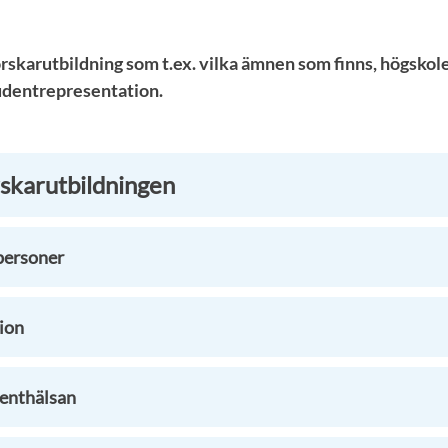
rskarutbildning som t.ex. vilka ämnen som finns, högskol
tudentrepresentation.
skarutbildningen
personer
ion
denthälsan