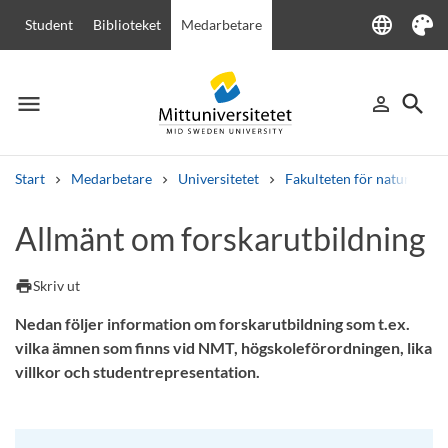
language
Student
Biblioteket
Medarbetare
Language
Tema
menu
search
person_outline
Meny
Logga in
Sök
Start
Medarbetare
Universitetet
Fakulteten för naturveten
Sök
Allmänt om forskarutbildning
Andra söktjänster
Kurser och program
Kursplaner
Välkomstbrev
Personal
print
Skriv ut
Lediga jobb
Nedan följer information om forskarutbildning som t.ex.
vilka ämnen som finns vid NMT, högskoleförordningen, lika
villkor och studentrepresentation.