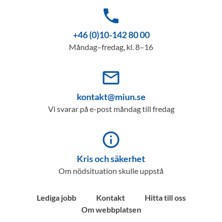
phone
+46 (0)10-142 80 00
Måndag–fredag, kl. 8–16
mail_outline
kontakt@miun.se
Vi svarar på e-post måndag till fredag
info_outline
Kris och säkerhet
Om nödsituation skulle uppstå
Lediga jobb
Kontakt
Hitta till oss
Om webbplatsen