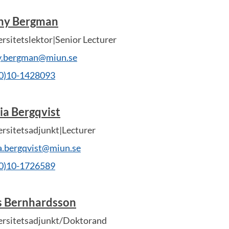
ny Bergman
rsitetslektor|Senior Lecturer
y.bergman@miun.se
(0)10-1428093
ia Bergqvist
rsitetsadjunkt|Lecturer
a.bergqvist@miun.se
(0)10-1726589
s Bernhardsson
ersitetsadjunkt/Doktorand