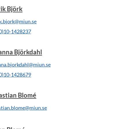
ik Björk
ik.bjork@miun.se
(0)10-1428237
anna Björkdahl
nna.bjorkdahl@miun.se
(0)10-1428679
astian Blomé
stian.blome@miun.se