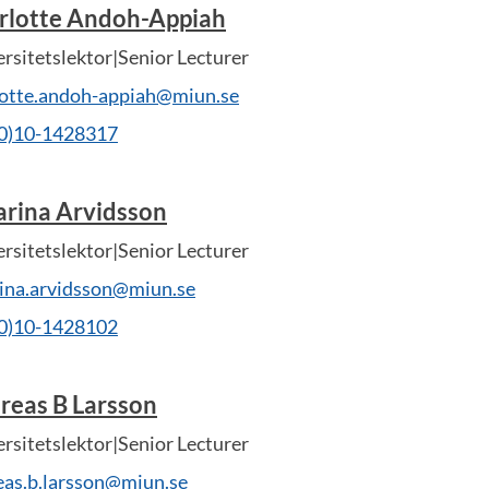
rlotte Andoh-Appiah
rsitetslektor|Senior Lecturer
lotte.andoh-appiah@miun.se
(0)10-1428317
arina Arvidsson
rsitetslektor|Senior Lecturer
rina.arvidsson@miun.se
(0)10-1428102
reas B Larsson
rsitetslektor|Senior Lecturer
eas.b.larsson@miun.se