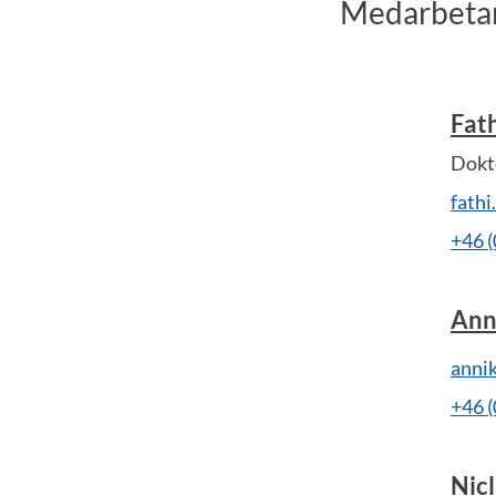
Medarbetar
Fat
Dokt
fath
+46 
Ann
anni
+46 
Nic