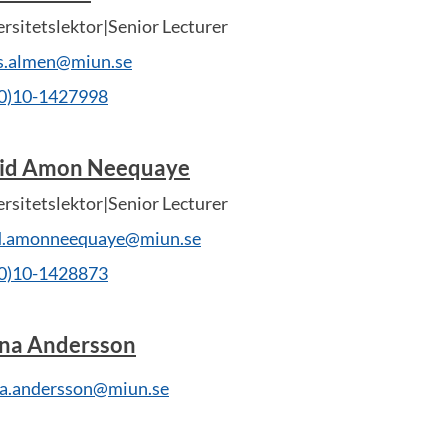
rsitetslektor|Senior Lecturer
as.almen@miun.se
(0)10-1427998
id Amon Neequaye
rsitetslektor|Senior Lecturer
d.amonneequaye@miun.se
(0)10-1428873
na Andersson
a.andersson@miun.se