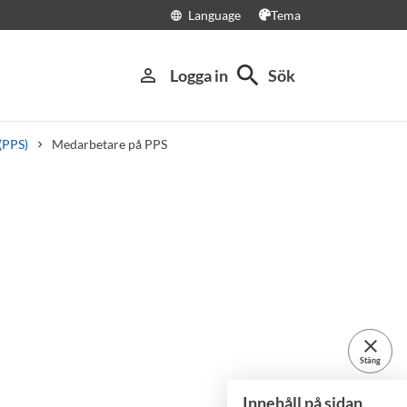
Language
Tema
language
search
person_outline
Logga in
Sök
 (PPS)
Medarbetare på PPS
close
Stäng
Innehåll på sidan