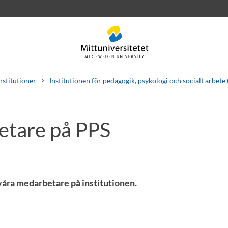
nstitutioner
Institutionen för pedagogik, psykologi och socialt arbete
tare på PPS
rev
Personal
Lediga jobb
 våra medarbetare på institutionen.