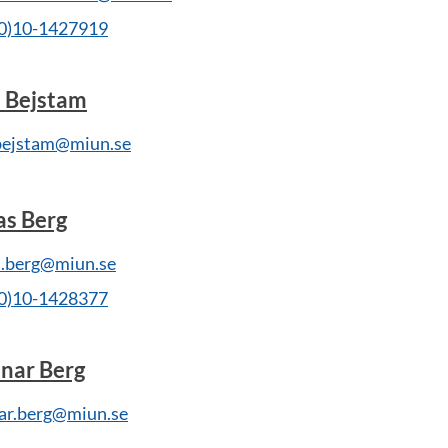
(0)10-1427919
s Bejstam
.bejstam@miun.se
as Berg
s.berg@miun.se
(0)10-1428377
nar Berg
ar.berg@miun.se