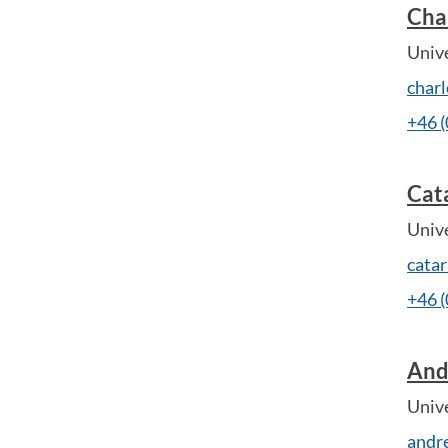
Cha
Unive
char
+46 
Cat
Unive
cata
+46 
And
Unive
andr