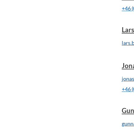
+46 
Lar
lars
Jon
jona
+46 
Gun
gunn