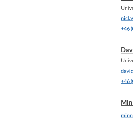
Unive
nicl
+46 
Dav
Unive
davi
+46 
Min
minn