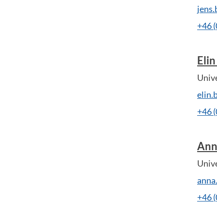
jens
+46 
Elin
Unive
elin
+46 
Ann
Unive
anna
+46 