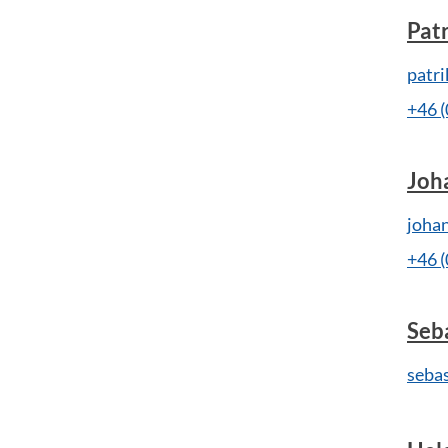
Patr
patr
+46 
Joh
joha
+46 
Seb
seba