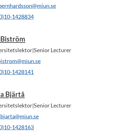
.bernhardsson@miun.se
(0)10-1428834
 Biström
rsitetslektor|Senior Lecturer
.bistrom@miun.se
(0)10-1428141
a Bjärtå
rsitetslektor|Senior Lecturer
.bjarta@miun.se
(0)10-1428163