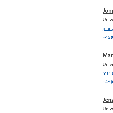
Jon
Unive
jonn
+46 
Mar
Unive
mari
+46 
Jen
Univ