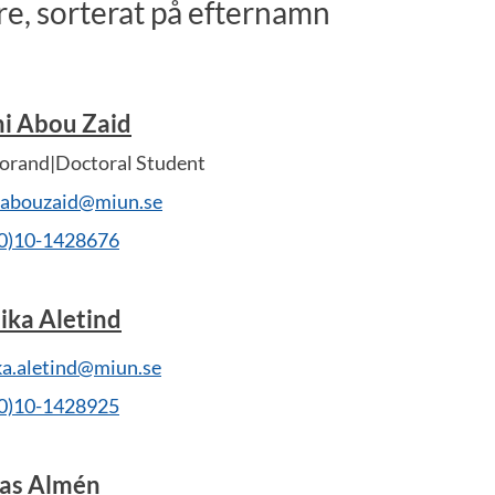
e, sorterat på efternamn
hi Abou Zaid
orand|Doctoral Student
i.abouzaid@miun.se
(0)10-1428676
ika Aletind
ka.aletind@miun.se
(0)10-1428925
las Almén